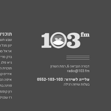
תוכניות fm
שבע תש
ינון מגל 
אראל סג"
ברק סרי 
גיא פלג
דבורה הנביאה 6, רמת השרון
תוכנית ה
radio@103.fm
איריס קו
עלייה לשידור: 0552-103-103
איפה הכ
בעלות שיחה רגילה
פנינה בת
רון קופמ
רז שכניק