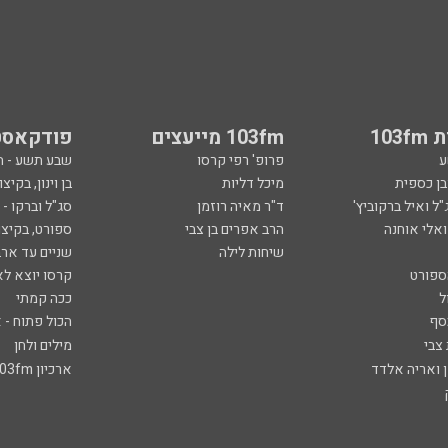
103
103fm מייעצים
פודקאסט
ע
פרופ' רפי קרסו
שבע תשע - 
ובן כספית
מיכל דליות
בן וינון, בקיצו
ל ואיל ברקוביץ'
ד"ר מאיה רוזמן
סג"ל וברקו -
ואלי אוחנה
הרב אפרים בן צבי
ספורט, בקיצו
שיחות לילה
שניים עד ארב
ספורט
קרסו יוצא לא
ל
ככה קמתי
סף
הכול פתוח - א
 צבי
מילים ולחן
ן ואריה אלדד
ארכיון 103fm