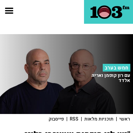
חמש בערב
עם רון קופמן ואריה
אלדד
ראשי
|
תוכניות מלאות
|
RSS
|
פייסבוק