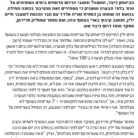
הביטחון כיעד, הושגה? תושבי הדרום מדווחים בימים האחרונים על
טרור בלוני תבערה וטוענים כי מסתירים זאת מהציבור בכוונה תחילה.
בנושא זה שוחחו בן כספית ואריה אלדד עם חבר הכנסת לשעבר חיים
ילין, ותושב קיבוץ בארי בעוטף עזה; ועם טפסר שמוליק פרידמן,
מפקד מחוז דרום כיבוי אש.
חיים ילין התייחס לדיווחים על שריפות שנגרמו כתוצאה מבלוני תבערה בעוטף
עזה, ואמר: "יש לנו צילומים והוכחות. שלחתי את זה גם לדדי שמחי (ניצב
כבאות והצלה) את כל הצילומים של בלון תבערה, שגרם לשריפה ביום ראשון.
אנחנו יודעים למדוד את הדברים האלה. זו השריפה היחידה שאני יכול להגיד
בעוטף שזה מבלון תבערה ב־100 אחוז".
בסוף המבצע התחייב ראש הממשלה נתניהו כי 'מה שהיה לא מה שיהיה' וכי
'דין בלון כדין רקטה'. כשנשאל ילין האם להערכתו מנסים לטייח את השריפות,
על מנת שלא להידרש להגיב, השיב: "בסוף, אם הממשלה באה ואומרת 'דין
בלון כדין רקטה', היא חייבת לעשות את זה. אם לא, זה עוד פעם כותרת, ואם
זו עוד פעם כותרת - ניפגש בסיבוב הבא". הוא אף חשף כי לפני ההסלמה
הביטחונית, חזה במו עיניו בשריפות שנגרמו בעקבות שיגור בלוני תבערה
מכיוון עזה, אך "ההודעה שיוצאת לתקשורת – '7 שריפות בעוטף לא
מבלונים'. אני ראיתי את זה בעיניי. יום לפני המבצע, זה התחיל בשריפות על
כל העוטף".
טפסר שמוליק פרידמן, מפקד מחוז דרום כיבוי אש, הצטרף לשיחה והגיב
לטענות של ילין. הוא הודה כי "יום לפני ההסלמה בהחלט היה יום עם הרבה
שריפות מבלונים, היו עשרות שריפות מבלונים", וציין: "מאז שנגמרה ההסלמה