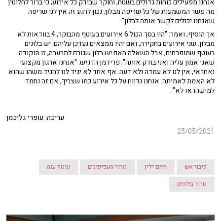
אנחנו מפעילים כוחות גדולים בשטח, וחוקר שבודק כל אירוע; כי ברור לחלוטין
מה פשר המשמעות של כל שריפה מבלון. נכון לרגע זה אין לנו שריפה
שאנחנו יכולים לקשר אותה לבלון".
אך הוסיף, ואמר: "היו בסך הכול 6 אירועים בעוטף מהבוקר, 4 בוודאות לא
מבלון. שני אירועים בחקירה, ואם יהיו ממצאים נעדכן עליהם. יש בלונים
בעוטף שמופרחים, אבל השאלה האם יש בלון שגורם לתבערה, זו הנקודה
שאני אמון עליה ואני בודק אותה". פרידמן הדגיש: "אנחנו ארגון מקצועי
ואחראי, אין לנו לא עמדה ולא דעה. אף אחד לא יגיד לנו להגיד משהו שהוא
לא האמת לאמיתה. אנחנו נדווח על כל אירוע כמו שצריך, אם זה נחמד
למישהו או לא".
עריכה: עופרי גליכמן
25/05/2021
כיבוי אש
חיים ילין
טרור העפיפונים
עוטף עזה
טרור בלונים