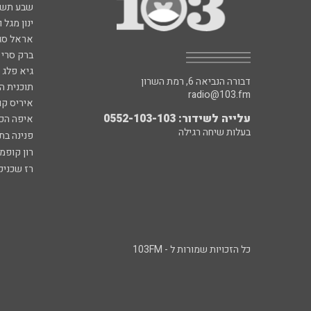
שבע תש
ינון מגל 
אראל סג"
ברק סרי 
גיא פלג
דבורה הנביאה 6, רמת השרון
תוכנית ה
radio@103.fm
איריס קו
עלייה לשידור: 0552-103-103
איפה הכ
בעלות שיחה רגילה
פנינה בת
רון קופמ
רז שכניק
כל הזכויות שמורות ל - 103FM