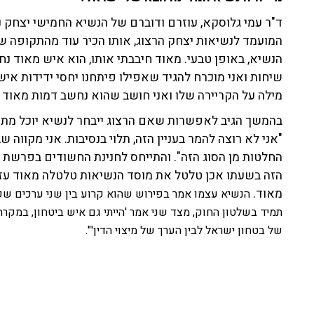
ד"ר עמי גלוסקא, עוזרם ודוברם של הנשיא החמישי יצחק נב
המועמד לנשיאות יצחק הרצוג, אותו הכיר עוד מהתקופה שבה
הנשיא, באופן טבעי. מאוד חיבבתי אותו, הוא איש מאוד נחמד,
שיחות ואני מוכרח להגיד שאפילו פיתחנו יחסי ידידות אישי
מילה על הקריירה שלו ואני חושב שהוא נחשב דמות מאוד ה
בהמשך הגיב לאפשרות שאם הרצוג ייבחר לנשיא יוכל מתו
"אני לא רוצה להמר בעניין הזה, תלוי בנסיבות. אני מקוו
הזה בשעתו אכן טלטל את מוסד הנשיאות טלטלה מאוד עזה
מאוד.
הנשיא עצמו אמר בפירוש שהוא קרוע בין שני ערכים שק
תמיד בשלטון החוק, מצד שני אמר 'הייתי גם איש ביטחון, במקרה
של בטחון ישראל לבין הערך של מיצוי הדין'".