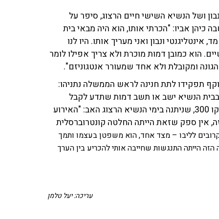
ון ושל הנשיא השישי חיים הרצוג, סיפר על
 כיהן אביו: "הכרתי אותו, הוא היה מבאי בית
 אינטליגנטי ונבון ואני מעריך אותו. היו לנו
ים. הוא כמובן דמות מוכרת ולא צריך אפילו לומר
גונה ומקובלת ולא אחד שמעורר אנטגוניזם".
קף תפקידו לתת חנינה לראש הממשלה נתניהו:
ה שבבית הנשיא ישב או תשב דמות שתדע לקבל
החלטות מן הסוג הזה". והתייחס לחנינת החשודים בפרשת קו 300, שניתנה בימי הנשיא הרצוג האב: "האירוע
, אין ספק שזאת הייתה החלטה קונטרוברסלית
רובים לליבו – מצד אחד, הוא משפטן בעצמו ותמך
 הזה הייתה התנגשות שחייבה אותי להכריע בין הערך
עריכה: יעל טלמן