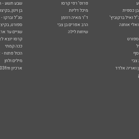
ע
פרופ' רפי קרסו
שבע תשע - 
ובן כספית
מיכל דליות
בן וינון, בקיצו
ל ואיל ברקוביץ'
ד"ר מאיה רוזמן
סג"ל וברקו -
ואלי אוחנה
הרב אפרים בן צבי
ספורט, בקיצו
שיחות לילה
שניים עד ארב
ספורט
קרסו יוצא לא
ל
ככה קמתי
סף
הכול פתוח - א
 צבי
מילים ולחן
ן ואריה אלדד
ארכיון 103fm