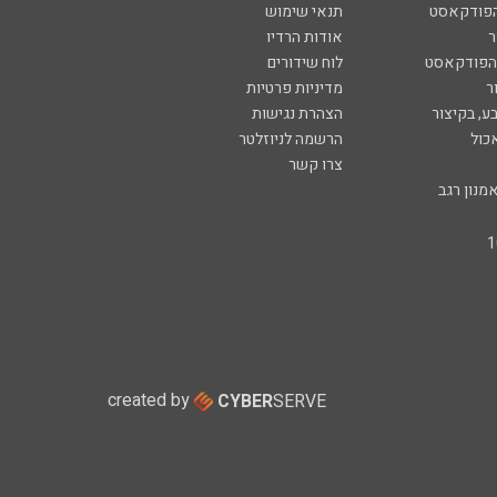
הפודקאסט
תנאי שימוש
ר
אודות הרדיו
 הפודקאסט
לוח שידורים
ר
מדיניות פרטיות
ע, בקיצור
הצהרת נגישות
כול
הרשמה לניוזלטר
צרו קשר
מנון רגב
created by
CYBER
SERVE