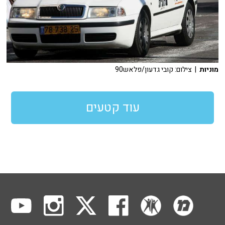
מוניות
| צילום: קובי גדעון/פלאש90
עוד קטעים