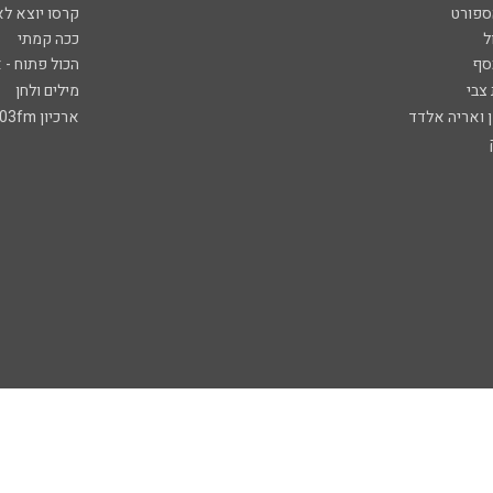
ספורט
קרסו יוצא לא
ל
ככה קמתי
סף
הכול פתוח - א
 צבי
מילים ולחן
ן ואריה אלדד
ארכיון 103fm