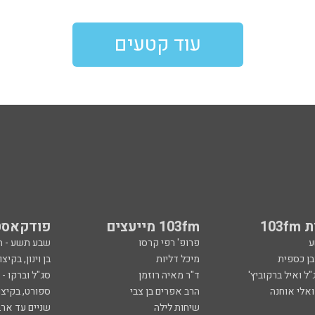
עוד קטעים
103
103fm מייעצים
פודקאסט
ע
פרופ' רפי קרסו
שבע תשע - 
ובן כספית
מיכל דליות
בן וינון, בקיצו
ל ואיל ברקוביץ'
ד"ר מאיה רוזמן
סג"ל וברקו -
ואלי אוחנה
הרב אפרים בן צבי
ספורט, בקיצו
שיחות לילה
שניים עד ארב