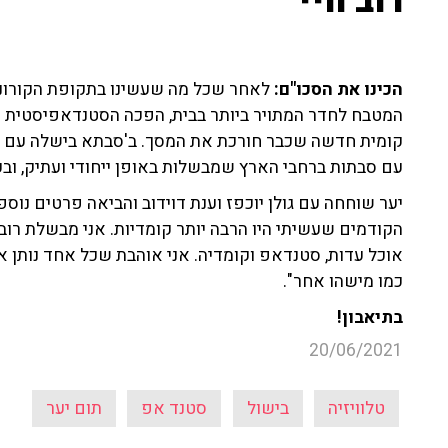
רוב חיי"
הכינו את הסכו"ם:
לאחר שכל מה שעשינו בתקופת הקורונה
המטבח לחדר המתויר ביותר בבית, הפכה הסטנדאפיסטית ת
קומית חדשה שכבר חורכת את המסך. ב'סבתא בישלה עם תום 
עם סבתות ברחבי הארץ שמבשלות באופן ייחודי ועתיק, וב
יער שוחחה עם גולן יוכפז וענת דוידוב והביאה פרטים נוספ
הקודמים שעשיתי היו הרבה יותר קומדיות. אני מבשלת רוב 
אוכל עדות, סטנדאפ וקומדיה. אני אוהבת שכל אחד נותן 
כמו מישהו אחר".
בתיאבון!
20/06/2021
טלוויזיה
בישול
סטנד אפ
תום יער