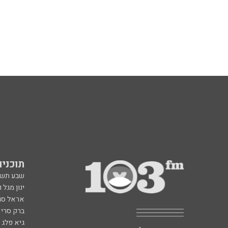
תוכניות fm
שבע תש
ינון מגל 
אראל סג"
ברק סרי 
גיא פלג