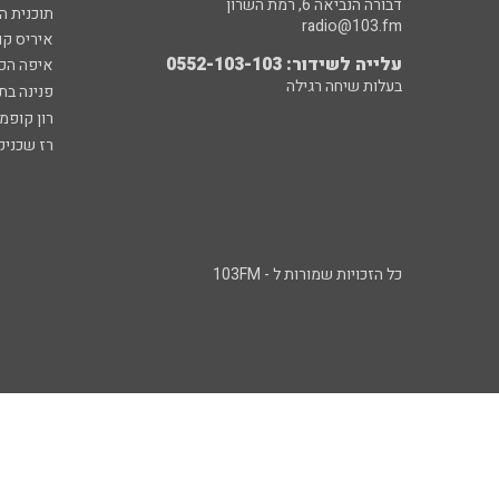
דבורה הנביאה 6, רמת השרון
תוכנית ה
radio@103.fm
איריס קו
עלייה לשידור: 0552-103-103
איפה הכ
בעלות שיחה רגילה
פנינה בת
רון קופמ
רז שכניק
כל הזכויות שמורות ל - 103FM