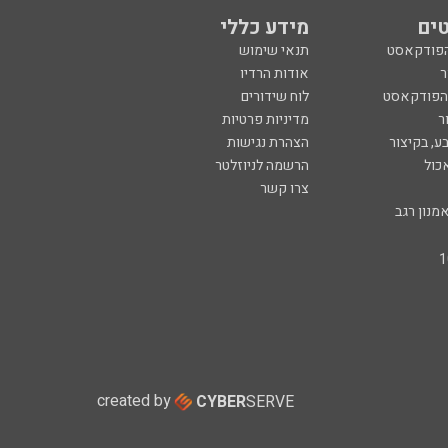
ים
מידע כללי
הפודקאסט
תנאי שימוש
ר
אודות הרדיו
 הפודקאסט
לוח שידורים
ר
מדיניות פרטיות
ע, בקיצור
הצהרת נגישות
כול
הרשמה לניוזלטר
צרו קשר
מנון רגב
created by
CYBER
SERVE