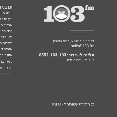
תוכניות fm
שבע תש
ינון מגל 
אראל סג"
ברק סרי 
גיא פלג
דבורה הנביאה 6, רמת השרון
תוכנית ה
radio@103.fm
איריס קו
עלייה לשידור: 0552-103-103
איפה הכ
בעלות שיחה רגילה
פנינה בת
רון קופמ
רז שכניק
כל הזכויות שמורות ל - 103FM