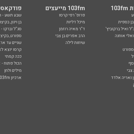
103
103fm מייעצים
פודקאסט
ע
פרופ' רפי קרסו
שבע תשע - 
ובן כספית
מיכל דליות
בן וינון, בקיצו
ל ואיל ברקוביץ'
ד"ר מאיה רוזמן
סג"ל וברקו -
ואלי אוחנה
הרב אפרים בן צבי
ספורט, בקיצו
שיחות לילה
שניים עד ארב
ספורט
קרסו יוצא לא
ל
ככה קמתי
סף
הכול פתוח - א
 צבי
מילים ולחן
ן ואריה אלדד
ארכיון 103fm