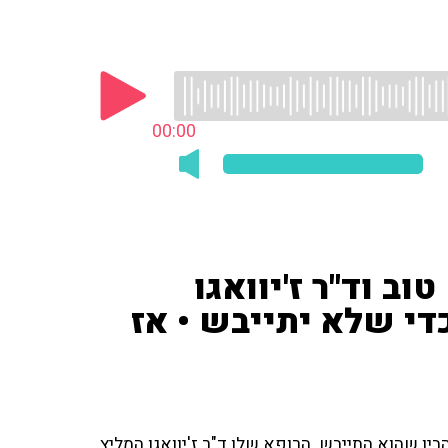
00:00
ב וד"ר ז'יוואגו
די שלא יתייבש • אז
בין שהוא התייבש. הרופא שלו ד"ר ז'יוואגו המליץ