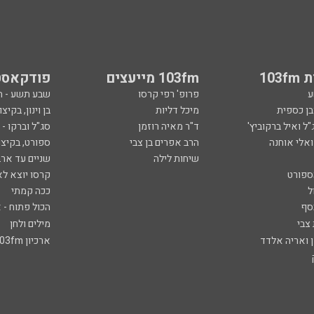
103
103fm מייעצים
פודקאסט
ע
פרופ' רפי קרסו
שבע תשע - 
ובן כספית
מיכל דליות
בן וינון, בקיצו
ל ואיל ברקוביץ'
ד"ר מאיה רוזמן
סג"ל וברקו -
ואלי אוחנה
הרב אפרים בן צבי
ספורט, בקיצו
שיחות לילה
שניים עד ארב
ספורט
קרסו יוצא לא
ל
ככה קמתי
סף
הכול פתוח - א
 צבי
מילים ולחן
ן ואריה אלדד
ארכיון 103fm