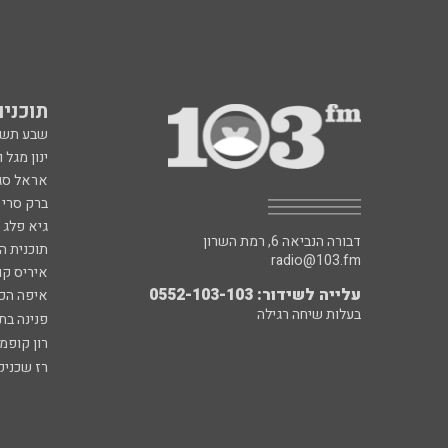
תוכניות fm
שבע תש
ינון מגל 
אראל סג"
ברק סרי 
גיא פלג
דבורה הנביאה 6, רמת השרון
תוכנית ה
radio@103.fm
איריס קו
עלייה לשידור: 0552-103-103
איפה הכ
בעלות שיחה רגילה
פנינה בת
רון קופמ
רז שכניק