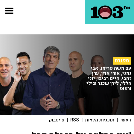
ספורט
עם משה פרימו, אבי
נמני, אורי אוזן, ערן
זהבי, חיים רביבו, יוני
הללי, לירן שכנר וגילי
ורמוט
ראשי
|
תוכניות מלאות
|
RSS
|
פייסבוק