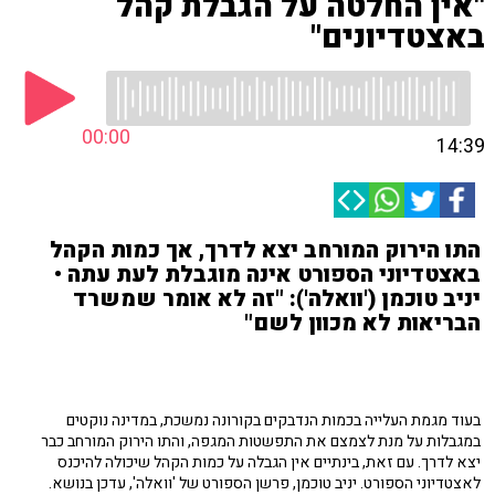
"אין החלטה על הגבלת קהל
באצטדיונים"
00:00
14:39
התו הירוק המורחב יצא לדרך, אך כמות הקהל
באצטדיוני הספורט אינה מוגבלת לעת עתה •
יניב טוכמן ('וואלה'): "זה לא אומר שמשרד
הבריאות לא מכוון לשם"
בעוד מגמת העלייה בכמות הנדבקים בקורונה נמשכת, במדינה נוקטים
במגבלות על מנת לצמצם את התפשטות המגפה, והתו הירוק המורחב כבר
יצא לדרך. עם זאת, בינתיים אין הגבלה על כמות הקהל שיכולה להיכנס
לאצטדיוני הספורט. יניב טוכמן, פרשן הספורט של 'וואלה', עדכן בנושא.