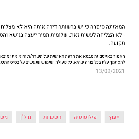
המאזינה סיפרה כי יש ברשותה דירה אותה היא לא מצליחה
- לא הצליחה לעשות זאת. שלומית תמיר ייעצה בנושא והס
תקועה.
האמור באייטם זה מבטא את הדעה האישית של השדר/ת והוא אינו מובא כ
להסתמך עליו בכל צורה שהיא. כל פעולה ושימוש שנעשים על בסיס התכנ
13/09/2021
ייעוץ
פילוסופיה
השכרות
נדל"ן
משפ