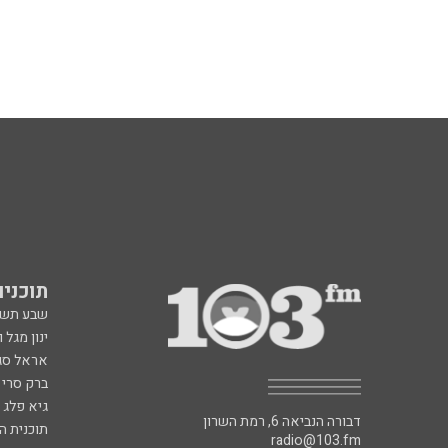
תוכניות fm
שבע תש
ינון מגל 
אראל סג"
ברק סרי 
גיא פלג
דבורה הנביאה 6, רמת השרון
תוכנית ה
radio@103.fm