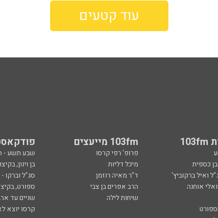
עוד קטעים
103
103fm מייעצים
פודקאסט
ע
פרופ' רפי קרסו
שבע תשע - 
ובן כספית
מיכל דליות
בן וינון, בקיצו
ל ואיל ברקוביץ'
ד"ר מאיה רוזמן
סג"ל וברקו -
ואלי אוחנה
הרב אפרים בן צבי
ספורט, בקיצו
שיחות לילה
שניים עד ארב
ספורט
קרסו יוצא לא