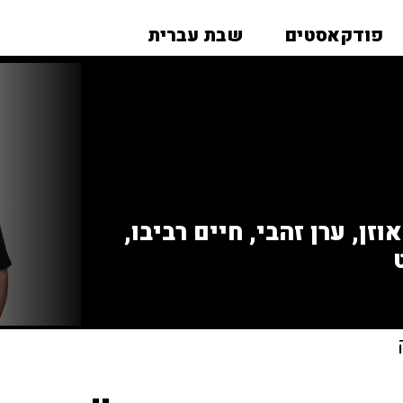
פודקאסטים
שבת עברית
זן, ערן זהבי, חיים רביבו,