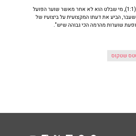
במשחק אמש (א') של מכבי תל אביב מול הפועל תל אביב (1:1), מי שבלט הוא לא אחר מאשר שוער הפועל
עבר, הביע את דעתו המקצועית על ביצועיו של
ופעת שוערות מהרמה הכי גבוהה שיש".
טס שטקוס