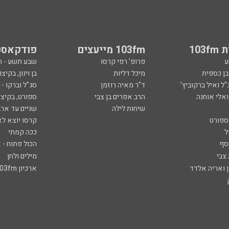
103
103fm מייעצים
פודקאסט
ע
פרופ' רפי קרסו
שבע תשע - 
ובן כספית
מיכל דליות
בן וינון, בקיצו
ל ואיל ברקוביץ'
ד"ר מאיה רוזמן
סג"ל וברקו -
ואלי אוחנה
הרב אפרים בן צבי
ספורט, בקיצו
שיחות לילה
שניים עד ארב
ספורט
קרסו יוצא לא
ל
ככה קמתי
סף
הכול פתוח - א
 צבי
מילים ולחן
ן ואריה אלדד
ארכיון 103fm