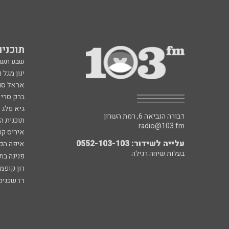
תוכניות fm
שבע תש
ינון מגל 
אראל סג"
ברק סרי 
גיא פלג
דבורה הנביאה 6, רמת השרון
תוכנית ה
radio@103.fm
איריס קו
עלייה לשידור: 0552-103-103
איפה הכ
בעלות שיחה רגילה
פנינה בת
רון קופמ
רז שכניק