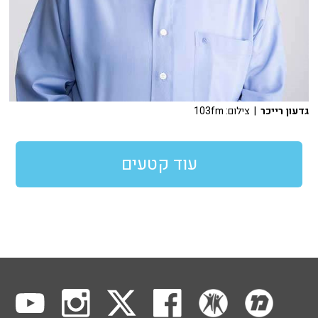
גדעון רייכר
| צילום: 103fm
עוד קטעים