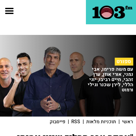
ספורט
עם משה פרימו, אבי
נמני, אורי אוזן, ערן
זהבי, חיים רביבו, יוני
הללי, לירן שכנר וגילי
ורמוט
ראשי
|
תוכניות מלאות
|
RSS
|
פייסבוק