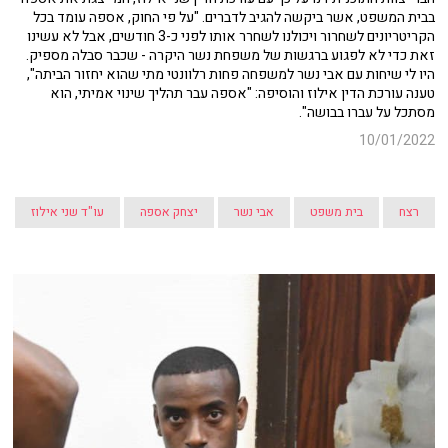
בבית המשפט, אשר ביקשה להגיב לדברים. "על פי החוק, אספה עומד בכל
הקריטריונים לשחרור ויכולנו לשחרר אותו לפני כ-3 חודשים, אבל לא עשינו
זאת כדי לא לפגוע ברגשות של משפחת נשר היקרה - שכבר סבלה מספיק.
היו לי שיחות עם אבי נשר למשפחה פחות רלוונטי מתי שהוא יחזור הביתה",
טענה עורכת הדין אילוז והוסיפה: "אספה עבר תהליך שינוי אמיתי, הוא
מסתכל על עברו בבושה".
10/01/2022
רצח
בית משפט
אבי נשר
יצחק אספה
עו"ד שני אילוז