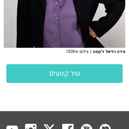
ורדה רזיאל ז'קונט
| צילום: 103fm
עוד קטעים