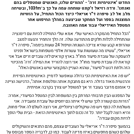
החדש 'אינטימיות זרה' - 'ההורים שלנו, האנשים שמטפלים בהם
ואנחנו'. ורדה רזיאל ז'קונט שוחחה עמה על כך ב־103fm, ובשיחה
מלב אל לב סיפרה ד"ר אריאלי כיצד הכול התחיל, על הזוויות
המוצגות בספר ועל המחקר שביצעה במהלך החיפוש אחר
המטפל האידיאלי עבור אמה האהובה.
"הכל התחיל מהמקרה האישי שלי. אמא שלי התחילה להיות עם דימנציה
שהתחילה לכלות חלקים מהתודעה שלה. זה הלך והחמיר והגענו למצב
שהרופא קבע שהיא צריכה השגחה וטיפול 24 שעות ביממה", סיפרה ד"ר
אריאלי, "עשינו מה שעושות עוד עשרות אלפי משפחות בישראל ופנינו
להעסקה של עובדת סיעוד מחו"ל. בארץ קוראים לזה עובדים זרים אבל אני
קוראת לה עובדת סיעוד מחו"ל. אני רוצה להוריד את המילה 'זרה' מהכינוי
הזה ולתת דגש ל'סיעוד', שהוא העניין המקצועי שיש באנשים האלו".
"יש פה את האינטימיות הכי גדולה שאפשר לדמיין. האינטימיות הפיזית
והרגשית מאוד גדולה. היא גם מחבקת אותה ומלטפת אותה", הדגישה וציינה
כי אומנם מדובר בעובד זר אך למטופל יש צורך בקרבה אמיתית.
על המפגש הבין תרבותי המרתק בין המשפחה לבין המטפל הסיעודי, אמרה:
"הזרות גם קשורה לכך שיש לי איתה גם יחסים של עובדת ומעבידה. אני
משלמת לה כסף ויש פה שיקולים רציונליים, אני רוצה לשלם לה אולי פחות,
והיא רוצה לקבל יותר. כל זה נכנס לתוך האינטימיות הזאת - הבית שלי הופך
להיות מקום עבודה".
בהמשך סיפרה ד"ר אריאלי על העובדים עצמם, מהם התנאים והשיקולים
שלהם כשהם מחפשים באיזו מדינה לעבוד. כמו כן, לדבריה הספר מבוסס על