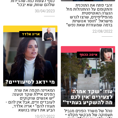
כסף לעומת כמה שהדירות
שלהם שוות, שא יבכו"
זהבי פתח את התוכנית
והתקומם על ההתנהלות מול
30/04/2023
הנערה האוטיסטית
מהפיליפינים, שרצו לגרש
מישראל: "חוסר אנושיות
ברמה שמעוררת שאת נפש"
22/08/2022
אריה אלדד
איפה הכסף
מי ידאג לסיעודיים?
המאזינה תקפה את שרת
עוז: "שקד אמרה
הפנים איילת שקד וטענה:
לצעירים 'אין לכם
"יש אנשים שזקוקים
מה להשקיע בעתיד'"
לעובדים זרים, אבל אין להם -
תעזרו להם" • אריה אלדד,
הביע את דעתו בנושא
נוהל של משרד הפנים מגביל
תעסוקה של מבקשי מקלט •
10/07/2022