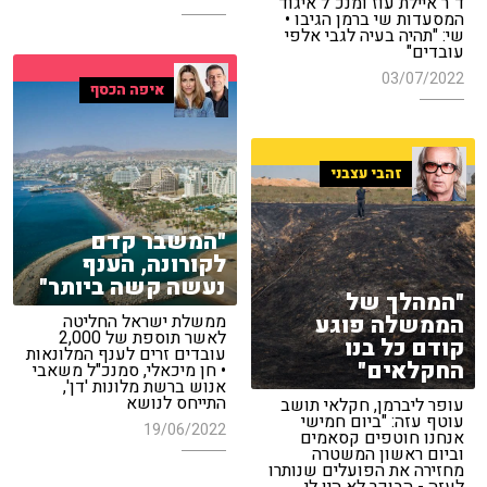
ד"ר איילת עוז ומנכ"ל איגוד
המסעדות שי ברמן הגיבו •
שי: "תהיה בעיה לגבי אלפי
עובדים"
03/07/2022
איפה הכסף
זהבי עצבני
"המשבר קדם
לקורונה, הענף
נעשה קשה ביותר"
"המהלך של
הממשלה פוגע
ממשלת ישראל החליטה
לאשר תוספת של 2,000
קודם כל בנו
עובדים זרים לענף המלונאות
החקלאים"
• חן מיכאלי, סמנכ"ל משאבי
אנוש ברשת מלונות 'דן',
התייחס לנושא
עופר ליברמן, חקלאי תושב
עוטף עזה: "ביום חמישי
19/06/2022
אנחנו חוטפים קסאמים
וביום ראשון המשטרה
מחזירה את הפועלים שנותרו