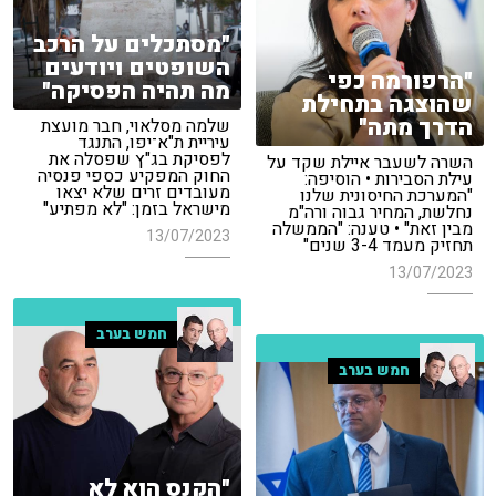
"מסתכלים על הרכב
השופטים ויודעים
"הרפורמה כפי
מה תהיה הפסיקה"
שהוצגה בתחילת
הדרך מתה"
שלמה מסלאוי, חבר מועצת
עיריית ת"א־יפו, התנגד
לפסיקת בג"ץ שפסלה את
השרה לשעבר איילת שקד על
החוק המפקיע כספי פנסיה
עילת הסבירות • הוסיפה:
מעובדים זרים שלא יצאו
"המערכת החיסונית שלנו
מישראל בזמן: "לא מפתיע"
נחלשת, המחיר גבוה ורה"מ
מבין זאת" • טענה: "הממשלה
13/07/2023
תחזיק מעמד 3-4 שנים"
13/07/2023
חמש בערב
חמש בערב
"הקנס הוא לא