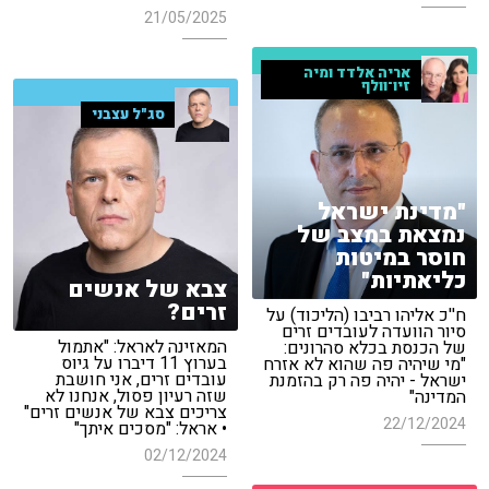
21/05/2025
אריה אלדד ומיה
זיו־וולף
סג"ל עצבני
"מדינת ישראל
נמצאת במצב של
חוסר במיטות
כליאתיות"
צבא של אנשים
זרים?
ח''כ אליהו רביבו (הליכוד) על
סיור הוועדה לעובדים זרים
המאזינה לאראל: "אתמול
של הכנסת בכלא סהרונים:
בערוץ 11 דיברו על גיוס
"מי שיהיה פה שהוא לא אזרח
עובדים זרים, אני חושבת
ישראל - יהיה פה רק בהזמנת
שזה רעיון פסול, אנחנו לא
המדינה"
צריכים צבא של אנשים זרים"
22/12/2024
• אראל: "מסכים איתך"
02/12/2024