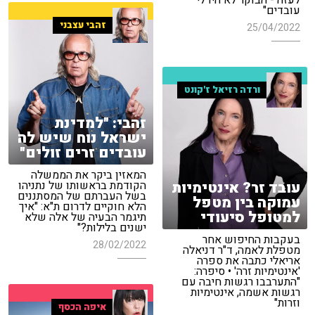
לעזה - הבוקר לא היו לי
עובדים"
זהבי עצבני
25/04/2022
ורדה רזיאל ז'קונט
זהבי: "למדינת
ישראל נוח שיש לה
עובדים זרים זולים"
המאזין ביקר את הממשלה
עובד זר? אינטימיות
הקודמת בראשותו של נתניהו
בשל העברתם של המסתננים
עמוקה בין מטפל
הלא חוקיים לדרום ת"א: "איך
למטופל סיעודי
תיגמר הבעיה של אלה שלא
ישנים בלילות?"
בעקבות החיפוש אחר
28/02/2022
מטפלת לאמה, ד"ר דניאלה
אריאלי כתבה את ספרה
'אינטימיות זרה' • סיפרה:
"התערבבו רגשות חיבה עם
רגשות אשמה, אינטימיות
וזרות"
איפה הכסף