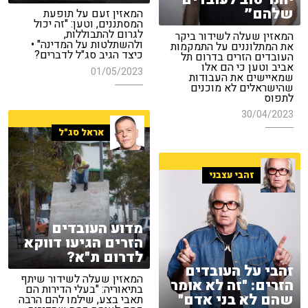
שלהם״
המאזין זעם על תופעת
המסתננים, וטען: "זה יכול
לגרום להתבוללות,
המאזין שעלה לשידור ביקר
ולהשתלטות על המדינה" •
את המתלוננים על התמקמות
כיצד הגיב סג"ל לדברים?
העובדים הזרים בדרום תל
אביב וטען כי הם אלו
01/05/2023
שמאיישים את העבודות
שהישראלים לא מוכנים
לתפוס
30/04/2023
אראל סג"ל
זהבי עצבני
מדוע העובדים
הזרים הגיעו דווקא
לדרום ת"א?
זהבי על העובדים
המאזין שעלה לשידור שיתף
הזרים: "זה לא אומר
בתיאוריה: "בעלי הדירות הם
שהם לא בני אדם"
תאבי בצע, שילמו להם הרבה