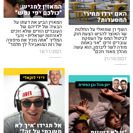
המאזין למגיש:
"כולכם יפי נפש"
האם ירדו מחירי
המסעדות?
המאזין הביע את דעתו על
הבעיה של ילדיהם של
השף רן שמואלי על החלטת
העובדים הזרים שלא זוכים
שר האוצר להגיש הצעת חוק
לאזרחות ישראלית • זהבי
לביטול המס על העסקת
המליץ: "אתה מכיר את סיפורה
עובדים זרים: "אני באמת
של רות המואביה? לך תלמד"
מודה לשר ליברמן, הוא עשה
מהלך מאוד חכם"
14/11/2021
21/10/2021
דידי לוקאלי
ינון מגל ובן כספית
אל תגידו 'איך לא
חשבתי על זה?'
"זו לא גזענות,