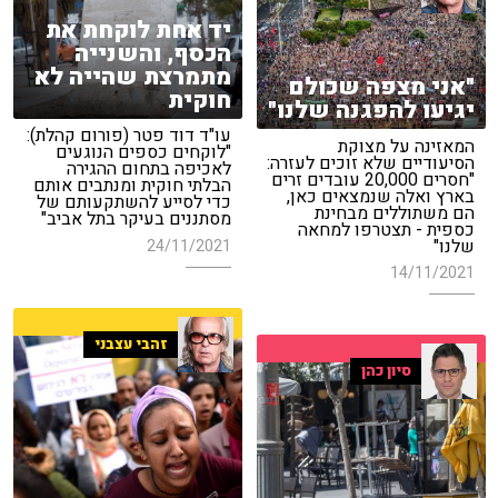
יד אחת לוקחת את
הכסף, והשנייה
מתמרצת שהייה לא
"אני מצפה שכולם
חוקית
יגיעו להפגנה שלנו"
עו"ד דוד פטר (פורום קהלת):
המאזינה על מצוקת
"לוקחים כספים הנוגעים
הסיעודיים שלא זוכים לעזרה:
לאכיפה בתחום ההגירה
"חסרים 20,000 עובדים זרים
הבלתי חוקית ומנתבים אותם
בארץ ואלה שנמצאים כאן,
כדי לסייע להשתקעותם של
הם משתוללים מבחינת
מסתננים בעיקר בתל אביב"
כספית - תצטרפו למחאה
שלנו"
24/11/2021
14/11/2021
זהבי עצבני
סיון כהן