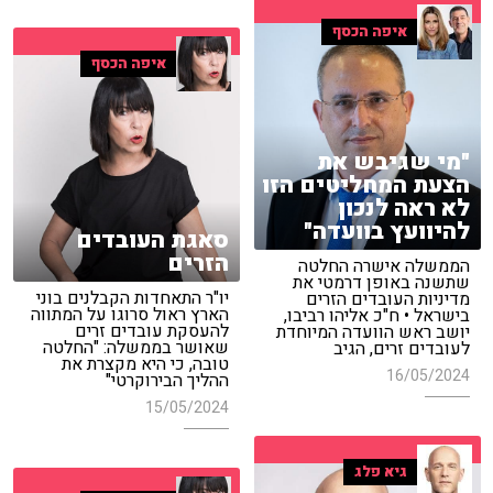
איפה הכסף
איפה הכסף
"מי שגיבש את
הצעת המחליטים הזו
לא ראה לנכון
להיוועץ בוועדה"
סאגת העובדים
הזרים
הממשלה אישרה החלטה
שתשנה באופן דרמטי את
יו"ר התאחדות הקבלנים בוני
מדיניות העובדים הזרים
הארץ ראול סרוגו על המתווה
בישראל • ח"כ אליהו רביבו,
להעסקת עובדים זרים
יושב ראש הוועדה המיוחדת
שאושר בממשלה: "החלטה
לעובדים זרים, הגיב
טובה, כי היא מקצרת את
16/05/2024
ההליך הבירוקרטי"
15/05/2024
גיא פלג