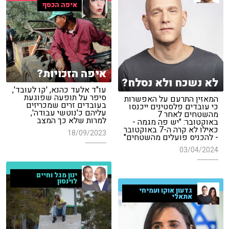
איפה הכסף
איפה הזכויות?
לא נשכח ולא נסלח?
עו"ד אלעד כהנא, 'קו לעובד',
סיפר על תופעה שפוגעת
המאזין התרעם על האפשרות
בעובדים זרים שמכריזים
כי עובדים פלסטינים ייכנסו
עליהם כ'נוטשי עבודה',
מהשטחים לאחר 7
למרות שלא כך המצב
באוקטובר: "יש פה מגמה -
כאילו לא קרה ה-7 באוקטובר
18/09/2023
- להכניס פועלים מהשטחים"
03/04/2024
ינון מגל וחיים
לוינסון
גדעון אוקו ועמיחי
אתאלי