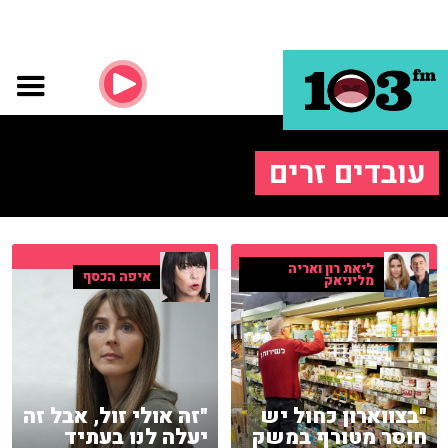
עובדים זרים
ליאת רון ואריה
איפה הכסף
מליניאק
"בצווארון כחול יש
"זה אולי זול, אבל זה
חוסר מטורף במשק
יעלה לנו בעתיד