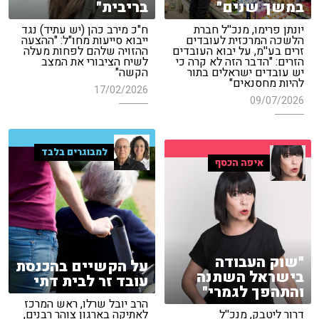
במשך שנים"
בריבית"
יונתן פרימו, מנכ''ל חברת
ח"כ מירב כהן (יש עתיד) נגד
הלשכה המרכזית לעובדים
ייבוא סייעות מחו"ל: "ההצעה
זרים בע''מ, על יבוא העובדים
ההזויה שלהם לפחות מעלה
הזרים: "הדבר הזה לא קרה כי
לשיח הציבורי את המצב
יש עובדים ישראלים בתור
הקשה"
להיות מחסנאים"
17/02/2026
09/07/2026
למבוגרים בלבד
איפה הכסף
"שוק העבודה
על הקשיים בהכנסת
בישראל השתנה
עובד זר לבית דתי
והתהפך לגמרי"
הרב יובל שרלו, ראש המרכז
דרור ליטבק, מנכ''ל
לאתיקה בארגון צוהר רבנים,