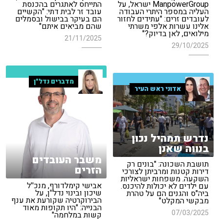
ManpowerGroup ישראל, על
התייחס לאתגרים בהכנסת
העליה במספר היתרי העבודה
עובד זר לבית דתי: "הקשיים
לעובדים זרים: "עתידים לחזור
הם בעיקר בבישול ובסמלים
אלינו עשרות אלפי משרתי
שהם מביאים איתם"
מילואים, לאן בדיוק?"
21/11/2025
29/10/2025
מדברים נדל"ן
אדוני ראש העיר
נדרש תמהיל נכון
בנווה שאנן
משבר העובדים
תושבת השכונה: "בונים רק
הזרים
דירות קטנות ומרביתן לצורכי
השקעה. משפחות ישראליות
אבישי קימלדורף, מנכ''ל
עם ילדים לא יכולות להיכנס.
שיכון ובינוי נדל''ן, על
ביה"ס והגנים הם על טהרת
הבירוקרטיה שקורעת את ענף
מבקשי המקלט"
הבנייה: "היו תקופות מאוד
07/03/2025
קשות במלחמה"