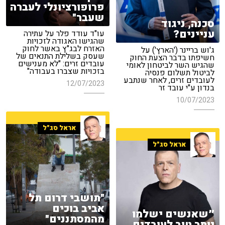
פרופורציונלי לעברה
שעבר"
סכנה, ניגוד
עניינים?
עו"ד עודד פלר על עתירה
שהגישו האגודה לזכויות
האזרח לבג"ץ באשר לחוק
ג'וש בריינר ('הארץ') על
שעסק בשלילת התנאים של
חשיפתו בדבר הצעת החוק
עובדים זרים: "לא מענישים
שהגיש השר לביטחון לאומי
בזכויות שצברו בעבודה"
לביטול תשלום פנסיה
לעובדים זרים, לאחר שנתבע
12/07/2023
בנדון ע"י עובד זר
10/07/2023
אראל סג"ל
אראל סג"ל
"תושבי דרום תל
אביב בוכים
״שאנשים ישלמו
מהמסתננים"
יותר טוב לעובדים