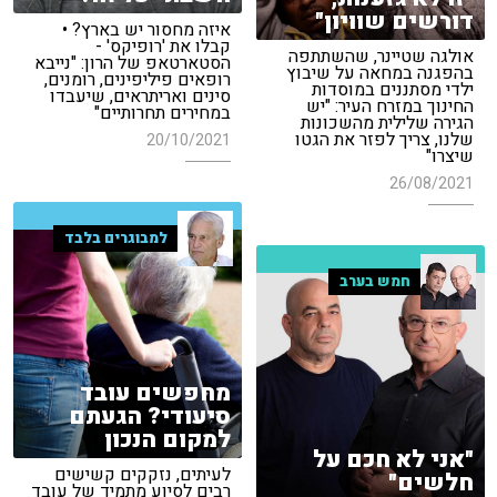
דורשים שוויון"
איזה מחסור יש בארץ? •
קבלו את 'רופיקס' -
אולגה שטיינר, שהשתתפה
הסטארטאפ של הרון: "נייבא
בהפגנה במחאה על שיבוץ
רופאים פיליפינים, רומנים,
ילדי מסתננים במוסדות
סינים ואריתראים, שיעבדו
החינוך במזרח העיר: "יש
במחירים תחרותיים"
הגירה שלילית מהשכונות
שלנו, צריך לפזר את הגטו
20/10/2021
שיצרו"
26/08/2021
למבוגרים בלבד
חמש בערב
מחפשים עובד
סיעודי? הגעתם
למקום הנכון
"אני לא חכם על
לעיתים, נזקקים קשישים
חלשים"
רבים לסיוע מתמיד של עובד