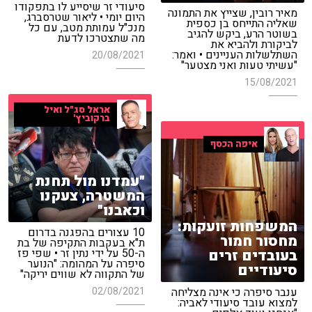
סיעודי זר שיסייע לו בתפקודו
מאיר רובין, שצייץ את התמונה
היום יומי • ליאור שטרסברג,
שאליה התייחס בן כספית
מנכ"ל עמותת מטב, עם כל
בשוטר הרע, ביקש להגיב
מה שתצטרכו לדעת
לביקורת ולהביא את
השתלשלות העניינים • ואמר:
20/08/2021
"עשיתי טעות ואני מצטער"
15/08/2021
אראל סג"ל ואיל
ברקוביץ'
איפה הכסף
"עמדנו מול תחנת
המשטרה, צעקנו
וכאבנו"
המשפחות זועקות:
10 עצורים בהפגנה בדרום
מחסור חמור
ת"א בעקבות התקיפה של בת
בעובדים זרים
ה-50 על ידי נתין זר • שפי פז
סיפרה על המהומה: "הנוער
סיעודיים
של התקווה לא שווים יריקה"
02/08/2021
ענבר סיפרה כי אינה מצליחה
למצוא עובד סיעודי לאביה: