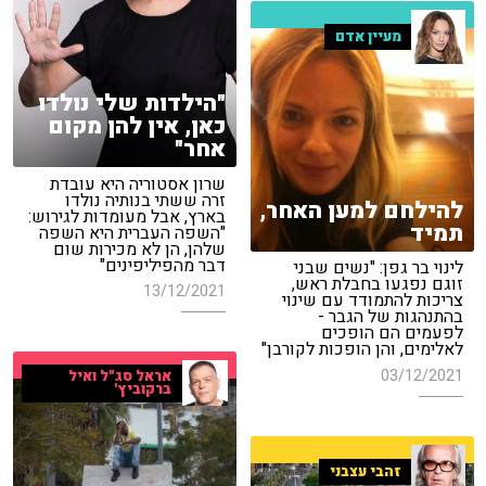
מעיין אדם
"הילדות שלי נולדו
כאן, אין להן מקום
אחר"
שרון אסטוריה היא עובדת
זרה ששתי בנותיה נולדו
להילחם למען האחר,
בארץ, אבל מעומדות לגירוש:
תמיד
"השפה העברית היא השפה
שלהן, הן לא מכירות שום
דבר מהפיליפינים"
לינוי בר גפן: "נשים שבני
זוגם נפגעו בחבלת ראש,
13/12/2021
צריכות להתמודד עם שינוי
בהתנהגות של הגבר -
לפעמים הם הופכים
לאלימים, והן הופכות לקורבן"
03/12/2021
אראל סג"ל ואיל
ברקוביץ'
זהבי עצבני