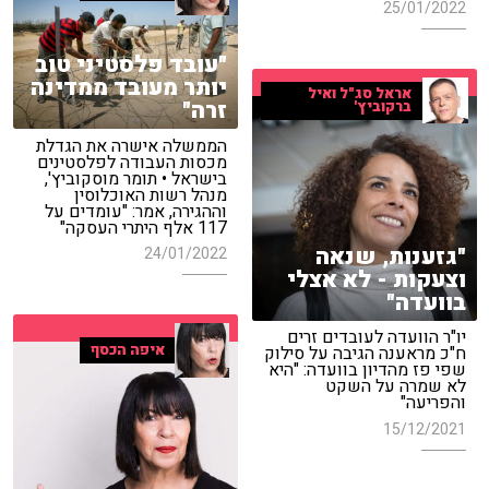
25/01/2022
"עובד פלסטיני טוב
יותר מעובד ממדינה
אראל סג"ל ואיל
זרה"
ברקוביץ'
הממשלה אישרה את הגדלת
מכסות העבודה לפלסטינים
בישראל • תומר מוסקוביץ',
מנהל רשות האוכלוסין
וההגירה, אמר: "עומדים על
117 אלף היתרי העסקה"
"גזענות, שנאה
24/01/2022
וצעקות - לא אצלי
בוועדה"
יו"ר הוועדה לעובדים זרים
איפה הכסף
ח"כ מראענה הגיבה על סילוק
שפי פז מהדיון בוועדה: "היא
לא שמרה על השקט
והפריעה"
15/12/2021