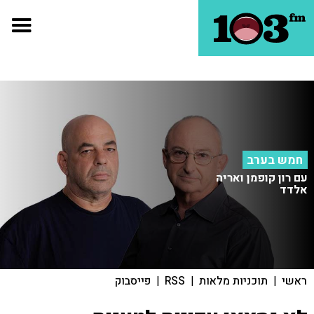
חמש בערב
עם רון קופמן ואריה
אלדד
ראשי
|
תוכניות מלאות
|
RSS
|
פייסבוק