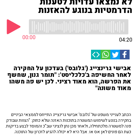
לא נמצאו עדויות לטענות
הדרמטיות בנוגע להאזנות
00:00
04:20
אבישי גרינצייג ('גלובס') בעדכון על החקירה
לאחר החשיפה ב'כלכליסט': "תומר גנון, שחשף
את הפרשה, הוא מאוד רציני. לכן יש פה משהו
מאוד משונה"
הכתב לענייני משפט של 'גלובס' אבישי גרינצייג התייחס לממצאי הביניים
בחקירה בנוגע לשימוש המשטרה בתוכנות האזנה שלא כחוק: "הצוות שבודק
פנה למשטרה מלכתחילה, ולאחר מכן נתן לנציגי שב"כ והמוסד לבצע בדיקות.
כעת הם פונים לאן אס או. אבל היא לא יכולה להגיע לזכרון של התוכנה.