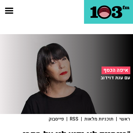
איפה הכסף
עם ענת דוידוב
ראשי
|
תוכניות מלאות
|
RSS
|
פייסבוק