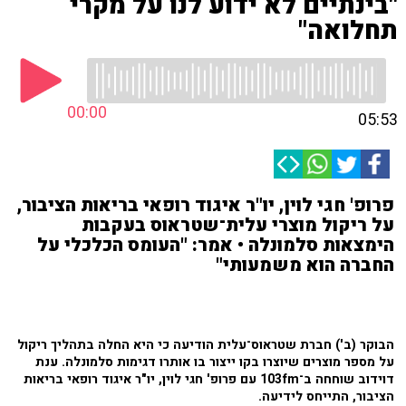
"בינתיים לא ידוע לנו על מקרי
תחלואה"
00:00
05:53
פרופ' חגי לוין, יו"ר איגוד רופאי בריאות הציבור,
על ריקול מוצרי עלית־שטראוס בעקבות
הימצאות סלמונלה • אמר: "העומס הכלכלי על
החברה הוא משמעותי"
הבוקר (ב') חברת שטראוס־עלית הודיעה כי היא החלה בתהליך ריקול
על מספר מוצרים שיוצרו בקו ייצור בו אותרו דגימות סלמונלה. ענת
דוידוב שוחחה ב־103fm עם פרופ' חגי לוין, יו"ר איגוד רופאי בריאות
הציבור, התייחס לידיעה.