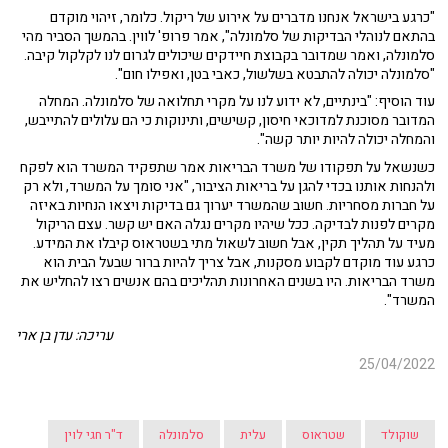
"כרגע בישראל אנחנו מדברים על אירוע של ריקול. כלומר, זיהוי מוקדם
בהתאם לנוהלי הבדיקות של סלמונלה", אמר פרופ' לווין. בהמשך הסביר מהי
סלמונלה, ואמר שמדובר בקבוצת חיידקים שיכולים לגרום לנו לקלקול קיבה.
"סלמונלה יכולה להתבטא בשלשול, כאבי בטן, ואפילו חום".
עוד הוסיף: "בינתיים, לא ידוע לנו על מקרי תחלואה של סלמונלה. המחלה
המדובר מסוכנת למדוכאי חיסון, קשישים, ותינוקות כי הם עלולים להתייבש,
והמחלה יכולה להיות יותר קשה".
כשנשאל על תפקודו של משרד הבריאות אמר שתפקיד המשרד הוא לפקח
ולהנחות אותנו בכדי להגן על בריאות הציבור, "אני סומך על המשרד, ולא רק
על חברות מסחריות. חשוב שהמשרד יערוך גם בדיקות ויצאו הנחיות באיזה
מקרים לפנות לבדיקה. ככל שיהיו מקרים נגלה האם יש קשר. עצם הריקול
מעיד על תהליך תקין, אבל חשוב לשאול מתי בשטראוס קיבלו את המידע.
כרגע עוד מוקדם לקבוע מסקנות, אבל צריך להיות ברור שבעל הבית הוא
משרד הבריאות. היו בשנים האחרונות תהליכים בהם אנשים רצו להחליש את
המשרד".
עריכה: עדן בן ארי
25/04/2022
שוקולד
שטראוס
עלית
סלמונלה
ד"ר חגי לוין