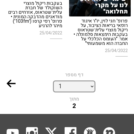
בעקבות ריקול מוצרי
לנו על מקרי
השוקולד של חברת
תחלואה"
עלית־שטראוס, אזרחים רבים
מודאגים מהדבקה המונית •
פרופ' חגי לוין, יו"ר איגוד
פרופ' רפי קרסו ('103fm')
רופאי בריאות הציבור, על
מיהר להרגיע
ריקול מוצרי עלית־שטראוס
25/04/2022
בעקבות הימצאות סלמונלה •
אמר: "העומס הכלכלי על
החברה הוא משמעותי"
25/04/2022
דף מספר
מתוך
2