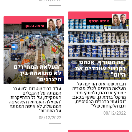
איפה הכסף
איפה הכסף
"זה מטורף, אנחנו
"העלאת המחירים
בקושי שורדים את
לא מתואמת בין
היום"
היצרנים"
חברת שטראוס הודיעה על
העלאת מחירים לכלל מוצריה
עו"ד דרור שטרום, לשעבר
• שוקי אברהם, מ'שוקי מיני
הממונה על ההגבלים
מרקט' ברמת גן, שיתף בכאב:
העסקיים, על גל ההתייקרות:
"נפגעתי בדברים הבסיסיים,
"השאלה האמיתית היא איפה
וגם הלקוחות שלי"
הממשלה, לא איפה הממונה
על התחרות"
08/12/2022
08/12/2022