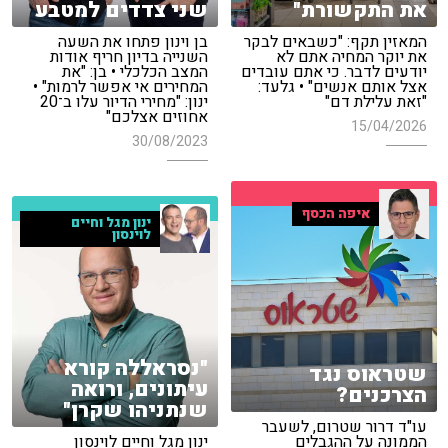
את התקשורת"
שני צדדים למטבע
המאזין תקף: "כשבאים לבקר
בן וינון פתחו את השעה
את יוקר המחיה אתם לא
השנייה בדיון חריף אודות
יודעים לדבר. כי אתם עובדים
המצב הכלכלי • בן: "את
אצל אותם אנשים" • גלעד:
המחירים אי אפשר לרמות" •
"זאת עלילת דם"
ינון: "מחירי הדיור עלו ב־20
אחוזים אצלכם"
15/04/2026
30/08/2023
איפה הכסף
ינון מגל וחיים
לוינסון
"נסראללה קורא
שטראוס נגד
עיתונים, ורואה
הצרכנים?
שנתניהו שקרן"
עו"ד דרור שטרום, לשעבר
הממונה על ההגבלים
ינון מגל וחיים לוינסון