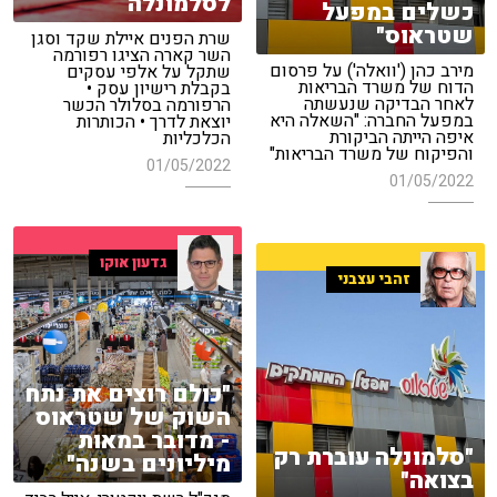
לסלמונלה
כשלים במפעל
שטראוס"
שרת הפנים איילת שקד וסגן
השר קארה הציגו רפורמה
מירב כהן ('וואלה') על פרסום
שתקל על אלפי עסקים
הדוח של משרד הבריאות
בקבלת רישיון עסק •
לאחר הבדיקה שנעשתה
הרפורמה בסלולר הכשר
במפעל החברה: "השאלה היא
יוצאת לדרך • הכותרות
איפה הייתה הביקורת
הכלכליות
והפיקוח של משרד הבריאות"
01/05/2022
01/05/2022
גדעון אוקו
זהבי עצבני
"כולם רוצים את נתח
השוק של שטראוס
- מדובר במאות
"סלמונלה עוברת רק
מיליונים בשנה"
בצואה"