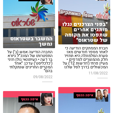
"בפני הצרכנים נגלו
מותגים אחרים
שתפסו את מקומה
המשבר בשטראוס
של שטראוס"
נמשך
חברת הממתקים הודיעה כי
לאחר מספר חודשים מאז
החברה הודיעה אמש (ב') על
סערת הסלמונלה היא תחזיר
התפטרותו של המנכ"ל גיורא
חלק מהמוצרים למדפים •
בר דעה • העיתונאי גולן חזני
מעיין פרתי ('חדשות 12') על
('כלכליסט') עדכן: "אחד
המכשולים בדרך לסל שלנו
המקרים החריגים שנתקלתי
בהם"
11/08/2022
09/08/2022
איפה הכסף
איפה הכסף