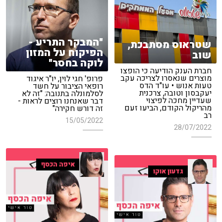
"המבקר התריע -
שטראוס מסתבכת,
הפיקוח על המזון
שוב
לוקה בחסר"
חברת הענק הודיעה כי הופצו
מוצרים שנאסרו לצריכה עקב
פרופ' חגי לוין, יו"ר איגוד
טעות אנוש • עו"ד הדס
רופאי הציבור על חשד
יעקבסון וטובה, צרכנית
לסלמונלה בתנובה: "זה לא
שעדיין מחכה לפיצוי
דבר שאנחנו רוצים לראות -
מהריקול הקודם, הביעו זעם
זה דורש חקירה"
רב
15/05/2022
28/07/2022
איפה הכסף
גדעון אוקו