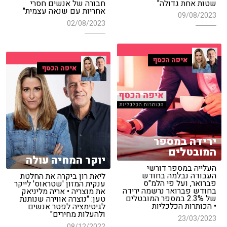
שטות אחת גדולה"
חבורה של אנשים חסרי
אחריות עם שנאה עצמית"
09/08/2023
02/08/2023
איפה הכסף
איפה הכסף
ירידה במספר
המובטלים
יוקר המחיה עולה
העלייה במספר דורשי
העבודה נבלמה בחודש
ליאת רון ביקרה את החלטת
פברואר, ועל פי הלמ"ס
ענקית המזון 'שטראוס' לייקר
בחודש פברואר נרשמה ירידה
את מוצריה • אריה מליניאק
של 2.3% במספר המובטלים
טען: "נוצרה אווירה שנותנת
• הכותרות הכלכליות
לגיטימציה לפטר אנשים
ולהעלות מחירים"
23/03/2023
08/12/2022