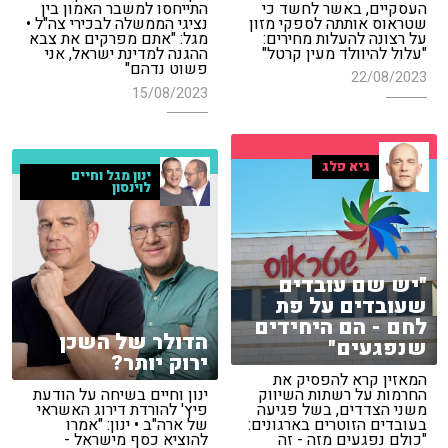
העסקיים, באשר לחשד כי
התייחסו למשבר האמון בין
שטראוס אותתה לספקי מזון
נציגי הממשלה לבכירי צה"ל •
על רצונה להעלות מחירים:
מגל: "אתם מפרקים את צבא
"עלול להיוולד מעין קרטל"
ההגנה למדינת ישראל, אני
פשוט נדהם"
22/08/2023
15/08/2023
גיא פלג
ינון מגל וחיים
לוינסון
"יש שם עובדים
שעובדים על פת
לחם - הם היחידים
הדולר של השכן
שנפגעים"
ירוק יותר?
המאזין קרא להפסיק את
החרמות על רשתות השיווק
ינון וחיים בשיחה על הודעת
משני הצדדים, בשל פגיעה
פיץ' להורדת דירוג האשראי
בעובדים הזוטרים בארגונים:
של ארה"ב • ינון: "אמרו
"כולם נפגעים מזה - זה
להוציא כסף מישראל -