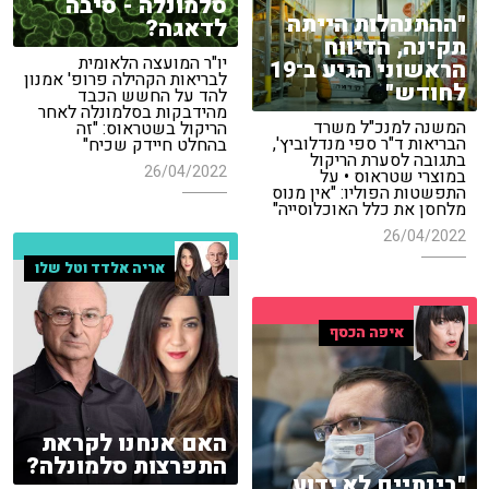
סלמונלה - סיבה
"ההתנהלות הייתה
לדאגה?
תקינה, הדיווח
יו"ר המועצה הלאומית
הראשוני הגיע ב־19
לבריאות הקהילה פרופ' אמנון
לחודש"
להד על החשש הכבד
מהידבקות בסלמונלה לאחר
המשנה למנכ"ל משרד
הריקול בשטראוס: "זה
הבריאות ד"ר ספי מנדלוביץ',
בהחלט חיידק שכיח"
בתגובה לסערת הריקול
26/04/2022
במוצרי שטראוס • על
התפשטות הפוליו: "אין מנוס
מלחסן את כלל האוכלוסייה"
26/04/2022
אריה אלדד וטל שלו
איפה הכסף
האם אנחנו לקראת
התפרצות סלמונלה?
"בינתיים לא ידוע