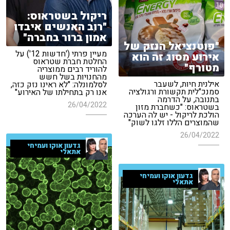
ריקול בשטראוס:
"רוב האנשים איבדו
אמון ברור בחברה"
"פוטנציאל הנזק של
מעיין פרתי ('חדשות 12') על
אירוע מסוג זה הוא
החלטת חברת שטראוס
מטורף"
להוריד רבים ממוצריה
מהחנויות בשל חשש
אילנית חיות, לשעבר
לסלמונלה: "לא ראינו נזק כזה,
סמנכ"לית תקשורת ורגולציה
אנו רק בתחילתו של האירוע"
בתנובה, על הדרמה
26/04/2022
בשטראוס: "כשחברת מזון
הולכת לריקול - יש לה הערכה
שהמוצרים הללו זלגו לשוק"
26/04/2022
גדעון אוקו ועמיחי
אתאלי
גדעון אוקו ועמיחי
אתאלי