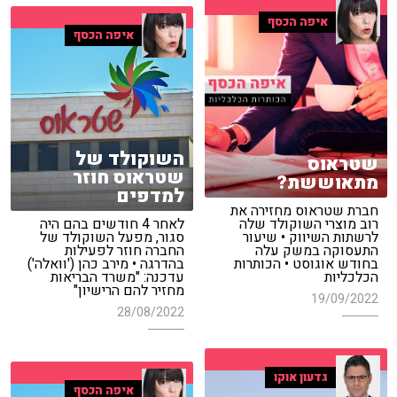
איפה הכסף
איפה הכסף
השוקולד של
שטראוס
שטראוס חוזר
מתאוששת?
למדפים
חברת שטראוס מחזירה את
רוב מוצרי השוקולד שלה
לאחר 4 חודשים בהם היה
לרשתות השיווק • שיעור
סגור, מפעל השוקולד של
התעסוקה במשק עלה
החברה חוזר לפעילות
בחודש אוגוסט • הכותרות
בהדרגה • מירב כהן ('וואלה')
הכלכליות
עדכנה: "משרד הבריאות
מחזיר להם הרישיון"
19/09/2022
28/08/2022
גדעון אוקו
איפה הכסף