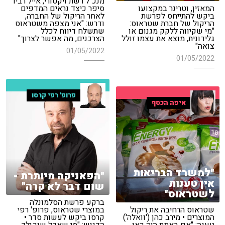
מנכ"ל רשת ויקטורי, אייל רביד
המאזין, וטרינר במקצועו
סיפר כיצד נראים המדפים
ביקש להתייחס לפרשת
לאחר הריקול של החברה,
הריקול של חברת שטראוס:
ודרש: "אני מצפה משטראוס
"מי שקיווה ללקק מגנום או
שתשלח דיווח לכלל
גלידונית, מוצא את עצמו זולל
הצרכנים, מה אפשר לצרוך"
צואה"
01/05/2022
01/05/2022
פרופ' רפי קרסו
איפה הכסף
"למשרד הבריאות
"הפאניקה מיותרת -
אין טענות
שום דבר לא קרה"
לשטראוס"
ברקע פרשת הסלמונלה
שטראוס הרחיבה את ריקול
במוצרי שטראוס, פרופ' רפי
המוצרים • מירב כהן ('וואלה')
קרסו ביקש לעשות סדר •