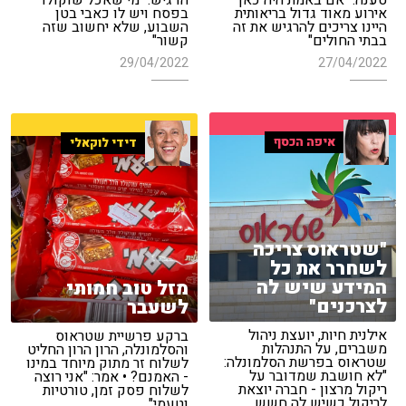
טענה: "אם באמת היה כאן
הדגיש: "מי שאכל שוקולד
אירוע מאוד גדול בריאותית
בפסח ויש לו כאבי בטן
היינו צריכים להרגיש את זה
השבוע, שלא יחשוב שזה
בבתי החולים"
קשור"
29/04/2022
27/04/2022
איפה הכסף
דידי לוקאלי
"שטראוס צריכה
לשחרר את כל
המידע שיש לה
מזל טוב חמותי
לצרכנים"
לשעבר
אילנית חיות, יועצת ניהול
ברקע פרשיית שטראוס
משברים, על התנהלות
והסלמונלה, הרון הרון החליט
שטראוס בפרשת הסלמונלה:
לשלוח זר מתוק מיוחד במינו
"לא חושבת שמדובר על
- האמנם? • אמר: "אני רוצה
ריקול מרצון - חברה יוצאת
לשלוח פסק זמן, טורטיות
לריקול כשיש לה חשש
וטעמי"