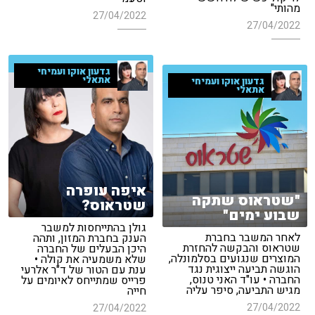
מהותי"
27/04/2022
27/04/2022
גדעון אוקו ועמיחי
אתאלי
גדעון אוקו ועמיחי
אתאלי
איפה עופרה
"שטראוס שתקה
שטראוס?
שבוע ימים"
גולן בהתייחסות למשבר
לאחר המשבר בחברת
הענק בחברת המזון, ותהה
שטראוס והבקשה להחזרת
היכן הבעלים של החברה
המוצרים שנגועים בסלמונלה,
שלא משמעיה את קולה •
הוגשה תביעה ייצוגית נגד
ענת עם הטור של ד"ר אלרעי
החברה • עו"ד האני טנוס,
פרייס שמתייחס לאיומים על
מגיש התביעה, סיפר עליה
חייה
27/04/2022
27/04/2022