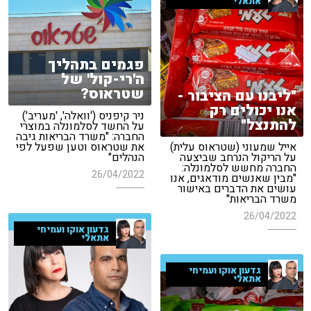
אתאלי
פגמים בתהליך
ה'רי-קול' של
שטראוס?
"ליבנו עם הציבור -
אנו יכולים רק
ניר קיפניס ('וואלה', 'מעריב')
להתנצל"
על החשד לסלמונלה במוצרי
החברה: "משרד הבריאות גיבה
אייל שמעוני (שטראוס עלית)
את שטראוס וטען שפעל לפי
על הריקול הנרחב שביצעה
הנהלים"
החברה מחשש לסלמונלה:
26/04/2022
"מבין שאנשים מודאגים, אנו
עושים את הדברים באישור
משרד הבריאות"
26/04/2022
גדעון אוקו ועמיחי
אתאלי
גדעון אוקו ועמיחי
אתאלי