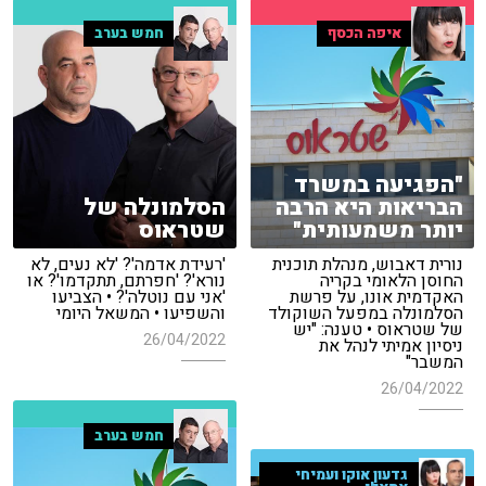
איפה הכסף
חמש בערב
"הפגיעה במשרד
הבריאות היא הרבה
הסלמונלה של
יותר משמעותית"
שטראוס
נורית דאבוש, מנהלת תוכנית
'רעידת אדמה'? 'לא נעים, לא
החוסן הלאומי בקריה
נורא'? 'חפרתם, תתקדמו'? או
האקדמית אונו, על פרשת
'אני עם נוטלה'? • הצביעו
הסלמונלה במפעל השוקולד
והשפיעו • המשאל היומי
של שטראוס • טענה: "יש
26/04/2022
ניסיון אמיתי לנהל את
המשבר"
26/04/2022
חמש בערב
גדעון אוקו ועמיחי