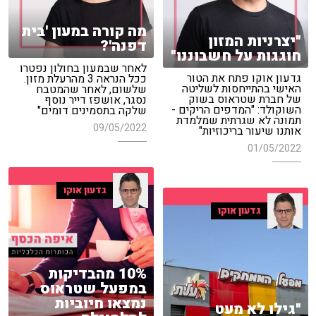
מה קורה במעון 'בית
"יצרניות המזון
דפנה'?
חוגגות על חשבוננו"
לאחר שבמעון בחולון נפטרו
גדעון אוקו פתח את הטור
ככל הנראה 3 מהרעלת מזון.
האישי בהתייחסות לשליטה
שלשום, לאחר שהמטבח
של חברת שטראוס בשוק
נסגר, אושפז דייר נוסף
השוקולד: "המדפים הריקים -
שלקה בתסמינים דומים"
תמונה לא שגרתית שמלמדת
09/05/2022
אותנו שיעור בריכוזיות"
01/05/2022
גדעון אוקו
גדעון אוקו
10% מהבדיקות
במפעל שטראוס
נמצאו חיוביות
"גילו לא מעט