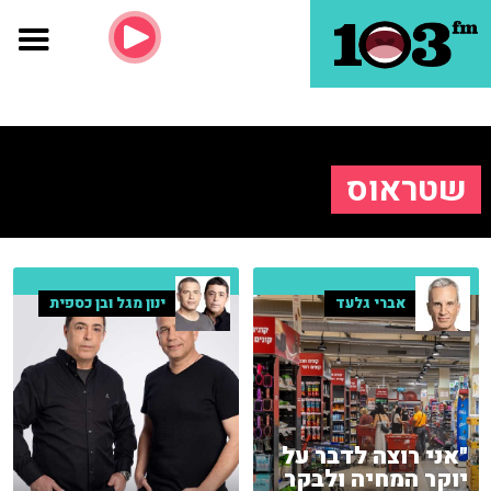
שטראוס
אברי גלעד
ינון מגל ובן כספית
"אני רוצה לדבר על
יוקר המחיה ולבקר