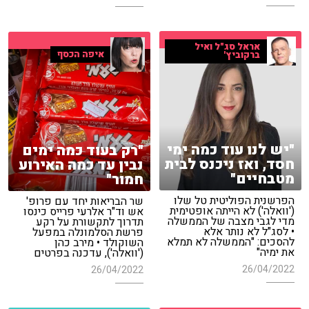
אראל סג"ל ואיל
איפה הכסף
ברקוביץ'
"יש לנו עוד כמה ימי
"רק בעוד כמה ימים
חסד, ואז ניכנס לבית
נבין עד כמה האירוע
מטבחיים"
חמור"
הפרשנית הפוליטית טל שלו
שר הבריאות יחד עם פרופ'
('וואלה') לא הייתה אופטימית
אש וד"ר אלרעי פרייס כינסו
מדי לגבי מצבה של הממשלה
תדרוך לתקשורת על רקע
• לסג"ל לא נותר אלא
פרשת הסלמונלה במפעל
להסכים: "הממשלה לא תמלא
השוקולד • מירב כהן
את ימיה"
('וואלה'), עדכנה בפרטים
26/04/2022
26/04/2022