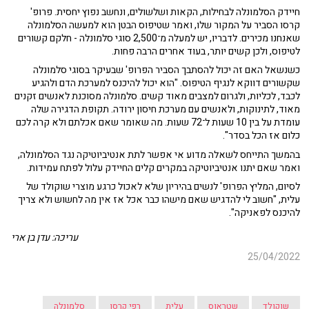
חיידק הסלמונלה לבחילות, הקאות ושלשולים, ונחשב נפוץ יחסית. פרופ'
קרסו הסביר על המקור שלו, ואמר שטיפוס הבטן הוא למעשה הסלמונלה
שאנחנו מכירים. לדבריו, יש למעלה מ־2,500 סוגי סלמונלה - חלקם קשורים
לטיפוס, ולכן קשים יותר, בעוד אחרים הרבה פחות.
כשנשאל האם זה יכול להסתבך הסביר הפרופ' שבעיקר בסוגי סלמונלה
שקשורים דווקא לנגיף הטיפוס. "הוא יכול להיכנס למערכת הדם ולהגיע
לכבד, לכליות, ולגרום למצבים מאוד קשים. סלמונלה מסוכנת לאנשים זקנים
מאוד, לתינוקות, ולאנשים עם מערכת חיסון ירודה. תקופת הדגירה שלה
עומדת על בין 10 שעות ל־72 שעות. מה שאומר שאם אכלתם ולא קרה לכם
כלום אז הכל בסדר".
בהמשך התייחס לשאלה מדוע אי אפשר לתת אנטיביוטיקה נגד הסלמונלה,
ואמר שאם יתנו אנטיביוטיקה במקרים קלים החיידק עלול לפתח עמידות.
לסיום, המליץ הפרופ' לנשים בהיריון שלא לאכול כרגע מוצרי שוקולד של
עלית, "חשוב לי להדגיש שאם מישהו כבר אכל אז אין מה לחשוש ולא צריך
להיכנס לפאניקה".
עריכה: עדן בן ארי
25/04/2022
שוקולד
שטראוס
עלית
רפי קרסו
סלמונלה