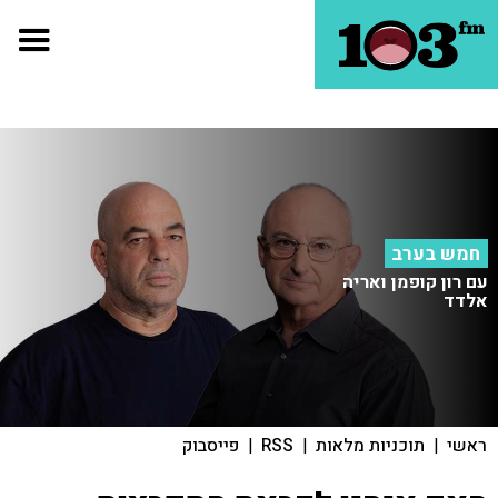
חמש בערב
עם רון קופמן ואריה
אלדד
ראשי
|
תוכניות מלאות
|
RSS
|
פייסבוק