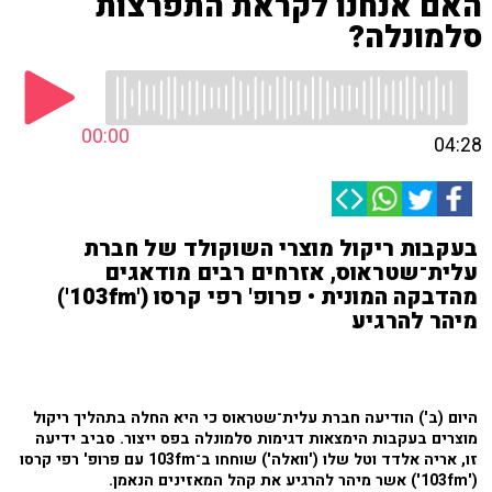
האם אנחנו לקראת התפרצות
סלמונלה?
00:00
04:28
בעקבות ריקול מוצרי השוקולד של חברת
עלית־שטראוס, אזרחים רבים מודאגים
מהדבקה המונית • פרופ' רפי קרסו ('103fm')
מיהר להרגיע
היום (ב') הודיעה חברת עלית־שטראוס כי היא החלה בתהליך ריקול
מוצרים בעקבות הימצאות דגימות סלמונלה בפס ייצור. סביב ידיעה
זו, אריה אלדד וטל שלו ('וואלה') שוחחו ב־103fm עם פרופ' רפי קרסו
('103fm') אשר מיהר להרגיע את קהל המאזינים הנאמן.