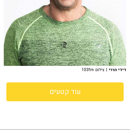
דידי הררי
| צילום: 103fm
עוד קטעים