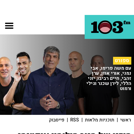
ספורט
עם משה פרימו, אבי
נמני, אורי אוזן, ערן
זהבי, חיים רביבו, יוני
הללי, לירן שכנר וגילי
ורמוט
ראשי
|
תוכניות מלאות
|
RSS
|
פייסבוק