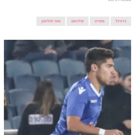
כדורגל
ספורט
פולהאם
מנור סולומון