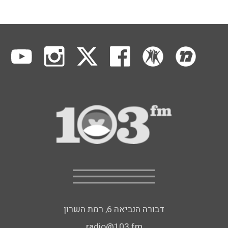
דבורה הנביאה 6, רמת השרון
radio@103.fm