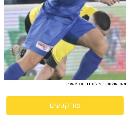
מנור סולומון
| צילום: דני מרון/מעריב
עוד קטעים