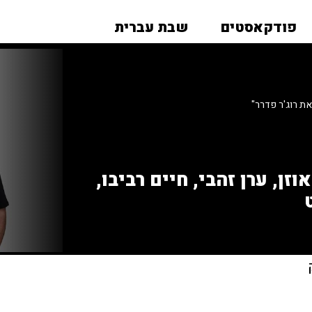
פודקאסטים
שבת עברית
ת רוג'ר פדרר"
זן, ערן זהבי, חיים רביבו,