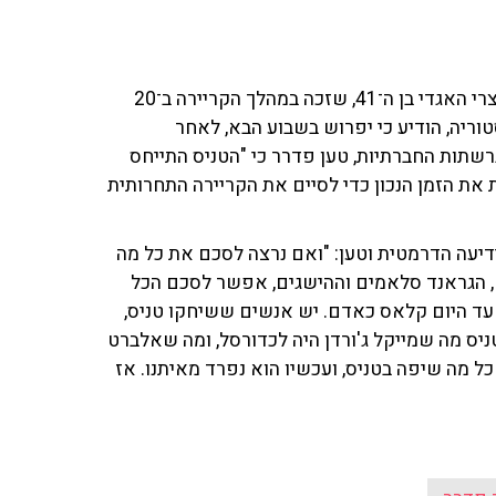
רוג'ר פדרר, הטניסאי השווייצרי האגדי בן ה־41, שזכה במהלך הקריירה ב־20
טוריה, הודיע כי יפרוש בשבוע הבא, לאחר
שתות החברתיות, טען פדרר כי "הטניס התייחס
ת את הזמן הנכון כדי לסיים את הקריירה התחרותית
וידוביץ', התייחס לידיעה הדרמטית וטען: "ואם נרצה לסכם את כל מה
ים, הגראנד סלאמים וההישגים, אפשר לסכם הכל
 עד היום קלאס כאדם. יש אנשים ששיחקו טניס,
ניס מה שמייקל ג'ורדן היה לכדורסל, ומה שאלברט
כל מה שיפה בטניס, ועכשיו הוא נפרד מאיתנו. אז