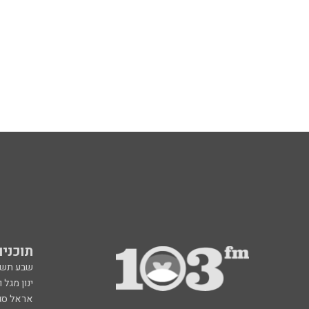
תוכניות fm
שבע תש
ינון מגל 
אראל סג"