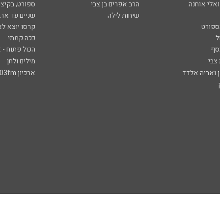
ואלי אוחנה
הרב אפרים בן צבי
ספורט, בקיצו
שיחות לילה
שניים עד ארב
ספורט
קרסו יוצא לא
ל
ככה קמתי
סף
הכול פתוח - א
 צבי
מילים ולחן
ן ואריה אלדד
ארכיון 103fm