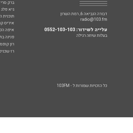
ברק סרי 
גיא פלג
דבורה הנביאה 6, רמת השרון
תוכנית ה
radio@103.fm
איריס קו
עלייה לשידור: 0552-103-103
איפה הכ
בעלות שיחה רגילה
פנינה בת
רון קופמ
רז שכניק
כל הזכויות שמורות ל - 103FM