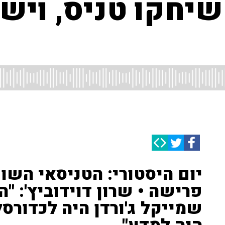
חקו טניס, ויש א
יום היסטורי: הטניסאי השוו
פרישה • שרון דוידוביץ': "ה
שמייקל ג'ורדן היה לכדורסל