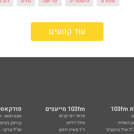
ספורט
היסטוריה
פרישה
טניס
רוג'
עוד קטעים
103
103fm מייעצים
פודקאסט
ע
פרופ' רפי קרסו
שבע תשע - 
ובן כספית
מיכל דליות
בן וינון, בקיצו
ל ואיל ברקוביץ'
ד"ר מאיה רוזמן
סג"ל וברקו -