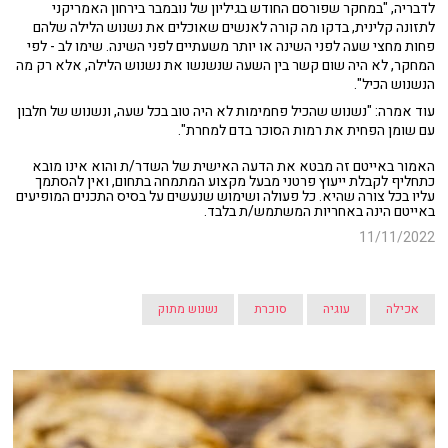
לדבריה, "במחקר שפורסם החודש בגיליון של נובמבר בירחון האמריקני
לתזונה קלינית, בדקו מה קורה לאנשים שאוכלים את נשנוש הלילה שלהם
פחות מחצי שעה לפני השינה או יותר משעתיים לפני השינה. שימו לב - לפי
המחקר, לא היה שום קשר בין השעה שנשנשו את נשנוש הלילה, אלא רק מה
הנשנוש הכיל".
עוד אמרה: "נשנוש שהכיל פחמימות לא היה טוב בכל שעה, ונשנוש של חלבון
עם שומן הפחית את רמות הסוכר בדם למחרת".
האמור באייטם זה מבטא את הדעה האישית של השדר/ת והוא אינו מובא
כתחליף לקבלת ייעוץ פרטני מבעל מקצוע המתמחה בתחום, ואין להסתמך
עליו בכל צורה שהיא. כל פעולה ושימוש שנעשים על בסיס התכנים המופיעים
באייטם הינה באחריות המשתמש/ת בלבד.
11/11/2022
אכילה
עוגיה
סוכרת
נשנוש מתוק