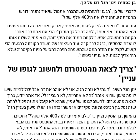
בן כספית וינון מגל דנו על כך.
לדבריו של בן, "הגענו לתחתית כשהתברר אתמול שיאיר נתניהו דורש
מהמדינה שתחזיר לו את ה־400 אלף שקל".
עוד אמר: "הוא פנה לפרקליטות, זה אמיתי, אני קראתי את זה חמש פעמים
ולא האמנתי. אני אומר, 'למה זה כל כך מופרך? הרי אם אתם כבר אחרי
הקמת הממשלה, אפשר לקחת תמיד את מיקי זוהר, הוא פנוי, לשלוח אותו
לוועדת הכספים', כי זה כבר קרה. עוד בעיצומו של משבר הקורונה ברגעים הכי
קשים, לקבל את החזר המס שהמשפחה חויבה במס על בניות בקיסריה שלא
היה צריך לבנות, לא ענייני ביטחון".
"צריך לצאת מהטנטרום ולחשוב לגופו של
עניין"
ינון מגל השיב: "דעתי לא נוחה מזה, אני לא אוהב את זה אבל יכול להיות שיש
לו פה טיעון שהוא אומר 'זה לא אחריותי, לא העבירו לי', אז אתה יודע, צריך
לצאת מהטנטרום ולחשוב לגופו של עניין, שהוא לא קיבל את זה ויכול להיות
שזה נפל בין הכיסאות של פקידים או משהו כזה ואז יש לו טיעון בעניין הזה".
בהמשך, בן הוסיף, וציין כי "כולם אומרים 'למה 400 אלף שקל?' התשובה
פשוטה, זה כי הוא לא התגונן, הוצגו ראיות בבית המשפט שזה גם הובא
לבלפור וגם נמסר לו, זה עבר שמונה שופטים. הוא אמר 'לא ראיתי, לא
ידעתי', אמרו 'אוקיי, אז בוא נעשה מה שעושים בכל אירוע כזה לכל אזרח,
מוחקים את זה, ואתה תשלם 5,000 שקל הוצאות'. הוא אמר 'מה פתאום'