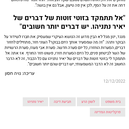
דחה את זה על הסף, לכן אין פה טיעון, אבל גם אין בושה".
"אל תתמקד בזוטי זוטות של דברים של
יאיר נתניהו. יש דברים יותר חשובים"
מנגד, ינון מגל לא הבין מדוע זה הנושא העיקרי שמעסיק את חברו לשידור על
הבוקר ותהה: "זה מה שמסעיר אותך היום בבוקר? העוני חזר, מתחילים לחזור
דברים, הסערות הוחזרו, כל יום סערה חדשה. סערת אבי מעוז, סערת הרשויות
של השר לביטחון פנים, כל היום הסערות חזרו, פשוט חזר החורף. אז אתה אל
תתמקד לי בזוטי זוטות של דברים של יאיר נתניהו עם כל הכבוד, זה לא הדבר
החשוב זה לא הדבר המשמעותי, יש דברים שהם יותר חשובים".
עריכה: נויה חסון
12/12/2022
בית משפט
לשון הרע
תביעת דיבה
יאיר נתניהו
פרקליטות המדינה