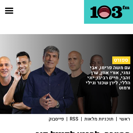
ספורט
עם משה פרימו, אבי
נמני, אורי אוזן, ערן
זהבי, חיים רביבו, יוני
הללי, לירן שכנר וגילי
ורמוט
ראשי
|
תוכניות מלאות
|
RSS
|
פייסבוק