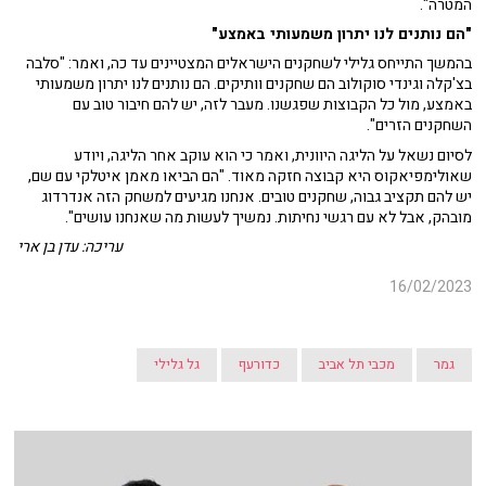
המטרה".
"הם נותנים לנו יתרון משמעותי באמצע"
בהמשך התייחס גלילי לשחקנים הישראלים המצטיינים עד כה, ואמר: "סלבה
בצ'קלה וגינדי סוקולוב הם שחקנים וותיקים. הם נותנים לנו יתרון משמעותי
באמצע, מול כל הקבוצות שפגשנו. מעבר לזה, יש להם חיבור טוב עם
השחקנים הזרים".
לסיום נשאל על הליגה היוונית, ואמר כי הוא עוקב אחר הליגה, ויודע
שאולימפיאקוס היא קבוצה חזקה מאוד. "הם הביאו מאמן איטלקי עם שם,
יש להם תקציב גבוה, שחקנים טובים. אנחנו מגיעים למשחק הזה אנדרדוג
מובהק, אבל לא עם רגשי נחיתות. נמשיך לעשות מה שאנחנו עושים".
עריכה: עדן בן ארי
16/02/2023
גמר
מכבי תל אביב
כדורעף
גל גלילי