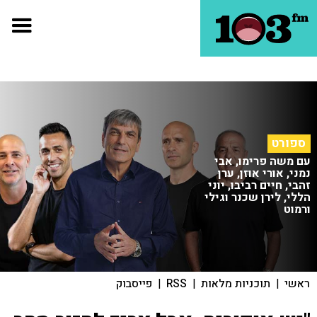
ספורט
עם משה פרימו, אבי
נמני, אורי אוזן, ערן
זהבי, חיים רביבו, יוני
הללי, לירן שכנר וגילי
ורמוט
ראשי
|
תוכניות מלאות
|
RSS
|
פייסבוק