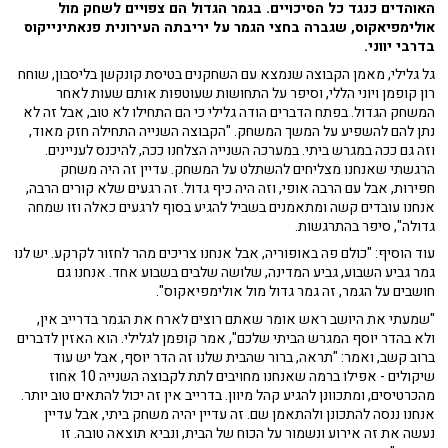
האוהדים כנגד כל הסיכויים. בגמר הגדול הם צפויים לשחק מול
אולימפיאקוס, שגברה בחצי הגמר על יריבתה העירונית פנאתינייקוס
בדרבי יווני.
גל גלילי, מאמן הקבוצה שנמצא עם השחקנים בטיסת קונקשן בליסבון, שוחח
רון קופמן ויוני הללי, וסיפר על התחושות שעוטפות אותם שעות לאחר
המשחק הגדול. בפתח הדברים הודה גלילי כי הם התחילו לא טוב, אבל זה לא
נתן להם להשפיע על המשך המשחק. "הקבוצה השנייה התחילה חזק מאוד,
וזה גם ככה במגרש ביתי. במערכה השנייה הצלחנו ככה, להיכנס לעניינים.
הרגשתי שאנחנו מצליחים להשתלט על המשחק. עדיין זה היה משחק
חפירות, אבל עם הרבה אופי, וזה היה כיף גדול. זה רגעים שלא קורים הרבה,
אנחנו עובדים קשה ומתאמנים בשביל להגיע בסוף לרגעים כאלה וזו שמחה
גדולה", סיפר בהתרגשות.
עוד הוסיף: "כולם פה באופוריה, אבל אנחנו צריכים מהר לחזור לקרקע. יש לנו
גמר גביע השבוע, גביע המדינה, שלושה שלבים בשבוע אחד. אנחנו גם
חושבים על הגמר, זה גמר גדול מול אולימפיאקוס".
"שמעתי את היושב ראש אומר שאתם רוצים לארח את הגמר בדרייב אין,
ולא בהדר יוסף המגרש הביתי שלכם", אמר קופמן לגלילי. הוא האזין לדברים
ברוב קשב, ואמר: "תראה, ברור שהבית שלנו זה הדר יוסף, אבל יש עוד
שיקולים - אפילו ברמה שאנחנו מחויבים לתת לקבוצה השנייה 10 אחוז
מהכרטיסים, ומתכוונן להגיע קהל מיוון. בדרייב אין זה יכול להתאים טוב יותר.
אנחנו ננסה להתכונן ולהתאמן שם. זה עדיין יהיה משחק ביתי, אבל עדיין
נעשה את זה אירוע ונשמור על הכוח של הבית, ונביא תוצאה טובה. זו