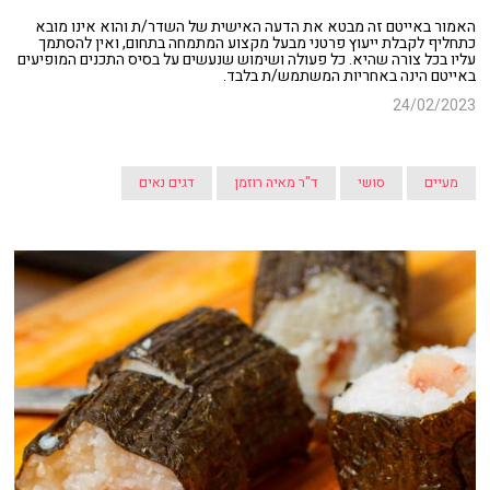
האמור באייטם זה מבטא את הדעה האישית של השדר/ת והוא אינו מובא
כתחליף לקבלת ייעוץ פרטני מבעל מקצוע המתמחה בתחום, ואין להסתמך
עליו בכל צורה שהיא. כל פעולה ושימוש שנעשים על בסיס התכנים המופיעים
באייטם הינה באחריות המשתמש/ת בלבד.
24/02/2023
מעיים
סושי
ד"ר מאיה רוזמן
דגים נאים