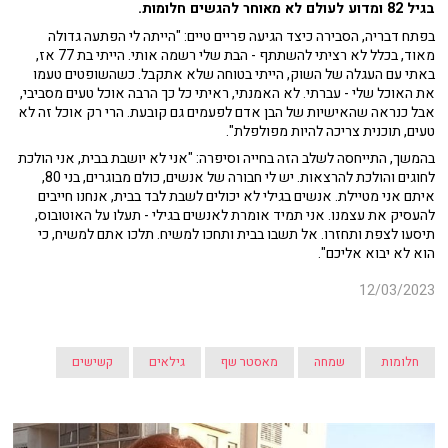
בגיל 82 ומדוע לעולם לא מאוחר להגשים חלומות.
בפתח דבריה, הסבירה כיצד הגיעה פריים טיים: "הייתה לי הפתעה גדולה
מאוד, בכלל לא רציתי להשתתף - הבת שלי רשמה אותי. הייתי בת 77 אז,
באתי עם העגלה של השוק, הייתי בטוחה שלא אתקבל. כשהשופטים טעמו
את האוכל שלי - עברתי. לא האמנתי, ראיתי כל כך הרבה אוכל טעים מסביבי,
אבל כנראה שהאישיות של הבן אדם לפעמים גם קובעת. הרי רק אוכל זה לא
טעים, תוכנית צריכה להיות מפולפלת".
בהמשך, התייחסה לשלב הזה בחייה וסיפרה: "אני לא יושבת בבית, אני הולכת
לחוגים והולכת להרצאות. יש לי חבורה של אנשים, כולם מבוגרים, בני 80,
איתם אני מטיילת. אנשים בגילי לא יכולים לשבת לבד בבית, אנחנו חייבים
להעסיק את עצמנו. אני תמיד אומרת לאנשים בגילי - תעלו על האוטובוס,
תיסעו לצפת ותחזרו. אל תשבו בבית ותחכו למשיח. תלכו אתם למשיח, כי
הוא לא יבוא אליכם".
12/03/2023
חלומות
שמחה
מאסטר שף
גילאים
קשישים