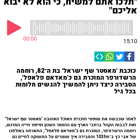
"תלכו אתם למשיח, כי הוא לא יבוא
אליכם"
00:00
15:10
כוכבת 'מאסטר שף ישראל' בת ה־82, רוחמה
הרשדורפר המוכרת גם כ'מאדאם פלאפל',
הסבירה כיצד ניתן להמשיך להגשים חלומות
בכל גיל
לאחר שכבשה את שופטי תוכנית האוכל האהובה 'מאסטר שף ישראל'
ואת לבבות הקהל ברחבי הארץ עם ההומור השנון וסיפור חייה המרגש,
רוחמה הרשדורפר, המוכרת גם כ'מאדאם פלאפל', התארחה באולפנו
של אבי כץ ב־103fm והסבירה איך שומרים על התשוקה לחיים גם