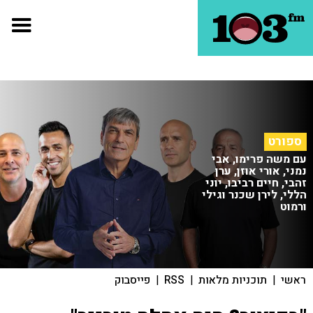
ספורט
עם משה פרימו, אבי
נמני, אורי אוזן, ערן
זהבי, חיים רביבו, יוני
הללי, לירן שכנר וגילי
ורמוט
ראשי
|
תוכניות מלאות
|
RSS
|
פייסבוק