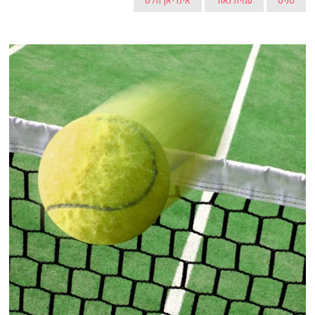
טניס
עמית נאור
אינדיאן וולס