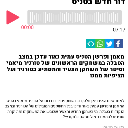
דור חדש בטניס
00:00
07:17
מאמן ופרשן הטניס עמית נאור עדכן במצב
הטבלה במשחקים הראשונים של טורניר מיאמי
וסיפר של השחקן הצעיר והמפתיע בטורניר ועל
הציפיות ממנו
לאחר סיום האינדיאן וולס, רוב השחקנים ירדו דרום אל טורניר מיאמי בטניס.
המאמן והפרשן עמית נאור עדכן בכל החשקנים המובילים של הטורניר ובמצב
הנקודות בטבלה. מי השחקן החדש והצעיר שכובש את המשחקים ומה יקרה
שכיגיע להתמודד מול נובאק וג'וקוביץ?
29/03/2023