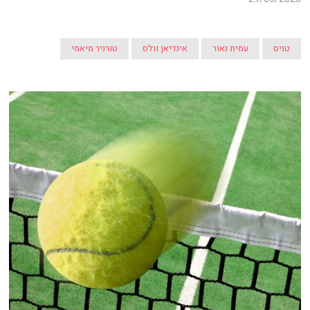
טניס
עמית נאור
אינדיאן וולס
טורניר מיאמי