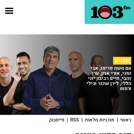
ספורט
עם משה פרימו, אבי
נמני, אורי אוזן, ערן
זהבי, חיים רביבו, יוני
הללי, לירן שכנר וגילי
ורמוט
ראשי
|
תוכניות מלאות
|
RSS
|
פייסבוק