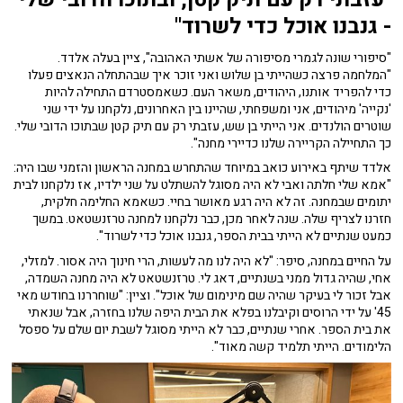
- גנבנו אוכל כדי לשרוד"
"סיפורי שונה לגמרי מסיפורה של אשתי האהובה", ציין בעלה אלדד.
"המלחמה פרצה כשהייתי בן שלוש ואני זוכר איך שבהתחלה הנאצים פעלו
כדי להפריד אותנו, היהודים, משאר העם. כשאמסטרדם התחילה להיות
'נקייה' מיהודים, אני ומשפחתי, שהיינו בין האחרונים, נלקחנו על ידי שני
שוטרים הולנדים. אני הייתי בן שש, עזבתי רק עם תיק קטן שבתוכו הדובי שלי.
כך התחיילה הקריירה שלנו כדיירי מחנה".
אלדד שיתף באירוע כואב במיוחד שהתחרש במחנה הראשון והזמני שבו היה:
"אמא שלי חלתה ואבי לא היה מסוגל להשתלט על שני ילדיו, אז נלקחנו לבית
יתומים שבמחנה. זה לא היה רגע מאושר בחיי. כשאמא החלימה חלקית,
חזרנו לצריף שלה. שנה לאחר מכן, כבר נלקחנו למחנה טרזנשטאט. במשך
כמעט שנתיים לא הייתי בבית הספר, גנבנו אוכל כדי לשרוד".
על החיים במחנה, סיפר: "לא היה לנו מה לעשות, הרי חינוך היה אסור. למזלי,
אחי, שהיה גדול ממני בשנתיים, דאג לי. טרזנשטאט לא היה מחנה השמדה,
אבל זכור לי בעיקר שהיה שם מינימום של אוכל". וציין: "שוחררנו בחודש מאי
45' על ידי הרוסים וקיבלנו בפלא את הבית היפה שלנו בחזרה, אבל שנאתי
את בית הספר. אחרי שנתיים, כבר לא הייתי מסוגל לשבת יום שלם על ספסל
הלימודים. הייתי תלמיד קשה מאוד".