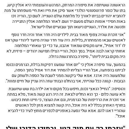
הראשונה ששיתפה את סיפורה המרתק, המרגש והעוצמתי היא אנלין קיש,
בתו של כומר פרוטסטנטי הולנדי אשר סיכן את חייו ואת חיי משפחתו על מנת
להחביא יהודים בביתו לאורך כל מלחמת עולם השנייה. לשם כך, הוריה זכו
באות חסידי אומות העולם מטעם יד ושם. לאחר המלחמה אנלין התגיירה
ופגשה את אלדד, השניים נישאו תוך שבועיים ועלו לישראל.
"אני זוכרת שהיה צפוף מאוד בבית. לילדים היה חדר אחד והיה חדר נוסף
לאנשים שבאו מהמחתרת, בלילות. היה עוד חדר שהיה מיועד ליהודי שקראנו
לו 'דוד אמיל', איש מקסים שמאוד אהבנו, עד כדי כך שאחרי המלחמה
אחותי קראה לבנה אמיל. בסך הכול, הוריי הצילו חמישה יהודים – פיזית, לא
היה מקום בבית ליותר", סיפרה בהתרגשות גדולה.
בהמשך, עוד סיפרה אנלין כי "יום אחד שמענו דפיקות בדלת, הגרמנים נכנסו
לביתנו בהפתעה, אבל הוריי הצליחו להסתיר את דוד אמיל בתוך הספה,
שלמעשה היה ארגז. אמא שלי ביקשה ממני לשבת על הספה ולשחק עם
הבובות - קטנה ככל שהייתי, אני בהחלט הבנתי שזה היה עניין של חיים ומוות".
והוסיפה: "החייל הנאצי נכנס, חיפש בכל מקום וראה ילדה בת שש שיושבת
ולא עושה כלום - כך הוא החליט לצאת. זה היה רגע קשה מאוד, מלא במתח.
אני זוכרת את הרדיפות של הגרמנית, וגם את העוצר, כי חיינו תחת כיבוש.
בחורף האחרון בכלל לא היה אוכל, היה קשה למצוא מזון לכל האנשים
שהוריי דאגו להם. אמא שלי נסעה באופניים לכפרים מחוץ לעיר כדי להביא
אוכל".
"עזבתי רק עם תיק קטן, ובתוכו הדובי שלי