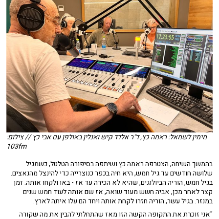
מימין לשמאל: ראמה כץ, ד"ר אלדד קיש ואנלין באולפן עם אבי כץ // צילום:
103fm
בהמשך השיחה, הצטרפה ראמה כץ ושיתפה בסיפורה הטלטל, כשמגיל
שלושה חודשים עד גיל חמש, היא חיה בכפר כנוצרייה כדי להינצל מהנאצים.
בגיל חמש, הוריה הביולוגים, שהיא לא הכירה עד אז - באו ולקחו אותה. זמן
קצר לאחר מכן, אביה חשש מעוד שואה, אז שם אותה לעוד חמש שנים
במנזר. בגיל עשר, הוריה חזרו לקחת אותה ויחד הם עלו איתה לארץ.
"אני זוכרת את התקופה הקשה הזו מאז שהתחלתי להבין את מה שקורה