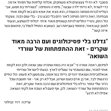
מסבבי. לא היו לי צעצועים ולא משחקים, אכלתי קליפות של תפוחי אדמה
כדי לשרוד, לא הייתי ילדה שבעה", סיפרה והוסיפה: "כשהייתי בת חמש, אבי
הצליח לברוח ממחנה ההשמדה, הוא מצא את אמא והם באו לקחת אותי.
מבחינתי, זאת הייתה חטיפה לאור היום בלי כובע גרב - בלי שום הכנה. צעקתי
כול הזמן, והוריי החליטו להיות קשוחים מאוד איתי. יכולתי להשתגע, הגעתי
למצב קש מאוד, פתחתי בשביתת רעב. כשאבא התחיל לטפל בי, פתאום נוצר
איזה קשר".
"גדלנו בלי פסיכולוגים ועם הרבה מאוד
שקרים - זאת ההתפתחות של שורדי
השואה"
לסיכום, ראמה אמרה כי "אבא היה בטוח שתהיה שוב שואה ולכן הוא לקחת
אותי למנזר, שם המשכתי עד שעלינו לארץ. הגעתי לישראל שהייתי
אנאלפביתית ושנאתי יהודים. הייתי בטראומה, עם מטען לא פשוט. כול החיים
הרגשתי לבד, אני בן אדם כועס ושרוט, אבל לא רק אני - אני חושבת שכל
הדור שלי כמוני. גדלנו בלי פסיכולוגים ועם הרבה מאוד שקרים, זאת
ההתפתחות של שורדי השואה. לכן, אף פעם לא נשכח את לקחי השואה.
אפילו לא לרגע".
עריכה: דוד זבולוני