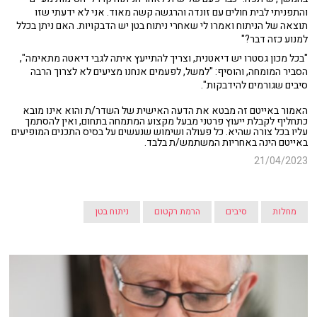
והתפניתי לבית חולים עם זונדה והרגשה קשה מאוד. אני לא ידעתי שזו
תוצאה של הניתוח ואמרו לי שאחרי ניתוח בטן יש הדבקויות. האם ניתן בכלל
למנוע כזה דבר?"
"בכל מכון גסטרו יש דיאטנית, וצריך להתייעץ איתה לגבי דיאטה מתאימה",
הסביר המומחה, והוסיף: "למשל, לפעמים אנחנו מציעים לא לצרוך הרבה
סיבים שגורמים להידבקות".
האמור באייטם זה מבטא את הדעה האישית של השדר/ת והוא אינו מובא
כתחליף לקבלת ייעוץ פרטני מבעל מקצוע המתמחה בתחום, ואין להסתמך
עליו בכל צורה שהיא. כל פעולה ושימוש שנעשים על בסיס התכנים המופיעים
באייטם הינה באחריות המשתמש/ת בלבד.
21/04/2023
מחלות
סיבים
הרמת רקטום
ניתוח בטן