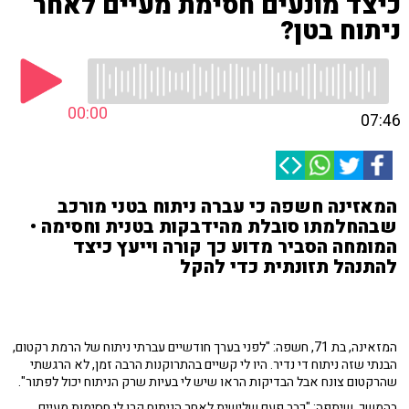
כיצד מונעים חסימת מעיים לאחר
ניתוח בטן?
00:00
07:46
המאזינה חשפה כי עברה ניתוח בטני מורכב
שבהחלמתו סובלת מהידבקות בטנית וחסימה •
המומחה הסביר מדוע כך קורה וייעץ כיצד
להתנהל תזונתית כדי להקל
המזאינה, בת 71, חשפה: "לפני בערך חודשיים עברתי ניתוח של הרמת רקטום,
הבנתי שזה ניתוח די נדיר. היו לי קשיים בהתרוקנות הרבה זמן, לא הרגשתי
שהרקטום צונח אבל הבדיקות הראו שיש לי בעיות שרק הניתוח יכול לפתור".
בהמשך, שיתפה: "כבר פעם שלישית לאחר הניתוח קרו לי חסימות מעיים