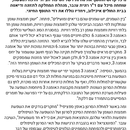
שוחחה מיכל עם ד"ר רונית ענבר, מנהלת המחלקה לתזונה ודיאטה
בבית החולים איכילוב, ויחדיו גוללו את רזי התוסף החיוני.
"בין השמנים, יש שמנים שהם בריאים ומועילים", פתחה. "ישנן חומצות שומן
שנחלקות לפי המבנה הביוכימי שלהן לחומצות שומן רוויות, חומצות שומן חד
בלתי רוויות וחומצות שומן רב בלתי רוויות. במסגרת הסוג השלישי נכללים
האומגה 3 והאומגה 6. כולם חיוניים מפני שגוף האדם לא יכול לייצר אותם
לבד, והיעדרן מהתפריט שלנו עלול להביא לחסר. התזונה המערבית כוללת
באופן טבעי כמויות גבוהות יותר של אומגה 6 וכמויות נמוכות יותר של אומגה
3. מחקרים מראים שלצורך פעילות תקינה של הגוף חושב שנשמור על יחס
מאוזן בין צריכת אומגה 3 ל־6, ולכן חשוב לאכול יותר מזונות שמספקים
אומגה 3, כאשר מדברים בעיקר על דגים המכילים את השומן המיוחד הזה".
בהמשך, הוסיפה: "באומגה 3 ממקור ימי יש שתי חומצות עיקריות בעלות
השפעות בריאותיות מיטיבות גם במניעת מחלות לב וכלי דם וגם בגורמי סיכון
שקשורים למחלות הללו, ואף על מחלות כרוניות אחרות כמו סוכרת, לחץ גם
ומחלות הסרטן השונות. לחומצות מקבוצת האומגה 3 מיוחסות השפעה על
פעילות מערכת החיסון ועל התגובה הדלקתית, גם על ידי הפרשה של חומרים
המסייעים בהתמודד עם דלקת".
ומה באשר למחלת הסרטן באופן ספציפי? "מחקרים בודקים את השפעת
חומצות השומן על הפחתת הסיכון לסרטן ועל ההשפעה על הטיפולים
ותופעות הלוואי שלהם, והתוצאות מעניינות, אם כי לא חד משמעיות", השיבה
ענבר. "הפוטנציאל הוא בהגברת הרגישות של תאי הסרטן לטיפולים
הכימותרפיים ולהפחתת התסמינים הנלווים לטיפולים, שבסופו של דבר