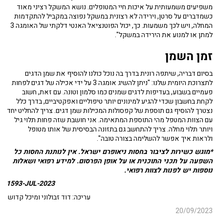
משפיעים משמעותית על איכות חיי המטופלים. נושא המשקל רציני מאוד
כשמדברים על סרטן, וירידה לא רצונית במשקל נפוצה במקביל להתקדמות
המחלה, ויש לכך משמעות. כך, יכול הפוטנציאל האנטי דלקתי של האומגה 3
למתן או למנוע את הירידה במשקל".
זמן השמן
בסיום דבריה, שיתפה רונית בדרך בה נוכל כולנו להוסיף את שמן הדגים
לתצרוכת היומית שלנו: "ניתן להשיג אומגה 3 על ידי אכילה של דגים לפחות
פעמיים בשבוע, בעדיפות לדגים שמנים כמו סלמון וטונה. עם זאת, חשוב
לקחת בחשבון שכדי להגיע למינונים יותר טיפוליים ואפקטיביים, בדרך כלל
נצטרך להוסיף גם תוספת של קפסולות המכילות שמן דגים. צריך להחליט יחד
עם הצוות המטפל מהי התוספת המתאימה. אני חושבת שזה פחות תלוי גיל
ויותר תלוי מחלה. צריך להתחשב גם בתזונה הבסיסית של אותו מטופל
ולראות איך אפשר להשלימה בצורה טובה".
*מוגש כשירות לציבור בחסות ניאופרם ישראל. אין לנותנת החסות כל
השפעה על תכני התוכנית או על אופן הפרסום. למידע רפואי ושאלות
נוספות יש לפנות לצוות רפואי.
1593-JUL-2023
עריכה: דוד זבולוני ומיכל קדוש
20/09/2023