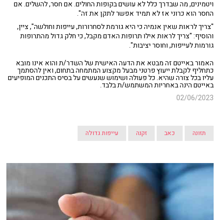
ויטמינים, מה שבדרך כלל לא עושים בקופות החולים. אם חסר, להשלים. אם
החסר הוא כרוני אז לא תמיד אפשר לתקן את זה".
"צריך לראות שאין אנמיה כי היא גורמת לסחרורות, עייפות וחולשה", ציין,
והוסיף: "צריך לראות אילו תרופות האדם מקבל, כי חלק גדול מהתרופות
גורמות לעייפות, וחוסר יציבות".
האמור באייטם זה מבטא את הדעה האישית של השדר/ת והוא אינו מובא
כתחליף לקבלת ייעוץ פרטני מבעל מקצוע המתמחה בתחום, ואין להסתמך
עליו בכל צורה שהיא. כל פעולה ושימוש שנעשים על בסיס התכנים המופיעים
באייטם הינה באחריות המשתמש/ת בלבד.
02/06/2023
תזונה
כאב
זקנה
עייפות גדולה