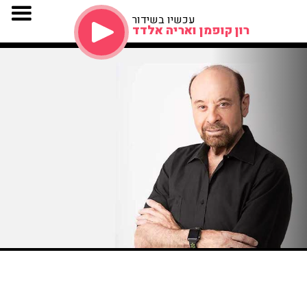
עכשיו בשידור
רון קופמן ואריה אלדד