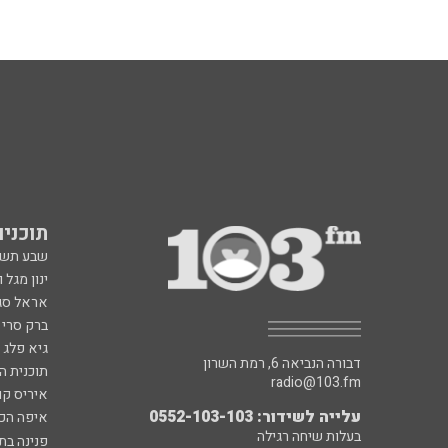
תוכניות fm
שבע תש
ינון מגל 
אראל סג"
ברק סרי 
גיא פלג
דבורה הנביאה 6, רמת השרון
תוכנית ה
radio@103.fm
איריס קו
עלייה לשידור: 0552-103-103
איפה הכ
בעלות שיחה רגילה
פנינה בת