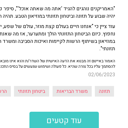
"האמריקנים נוהגים להגיד 'אתה מה שאתה אוכל'", סיפר פר
יהיה שבוע על תזונה וביטחון תזונתי במוזיאון הטבע. תהי
עוד ציין כי "אנחנו חיים בעולם קצת מוזר, עולם של שפע,
נחפוץ. כיום הביטחון התזונתי הולך ומתערער, אז מה שאנחנו
במוזיאון בשיתוף הרשות לקיימות ואיכות הסביבה ומשרד הב
תזונתי".
האמור באייטם זה מבטא את הדעה האישית של השדר/ת והוא אינו מובא כ
להסתמך עליו בכל צורה שהיא. כל פעולה ושימוש שנעשים על בסיס התכנ
02/06/2023
תזונה
משרד הבריאות
ביטחון תזונתי
הרש
עוד קטעים