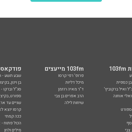
103
103fm מייעצים
פודקאסט
ע
פרופ' רפי קרסו
שבע תשע - 
ובן כספית
מיכל דליות
בן וינון, בקיצו
ל ואיל ברקוביץ'
ד"ר מאיה רוזמן
סג"ל וברקו -
ואלי אוחנה
הרב אפרים בן צבי
ספורט, בקיצו
שיחות לילה
שניים עד ארב
ספורט
קרסו יוצא לא
ל
ככה קמתי
סף
הכול פתוח - א
 צבי
מילים ולחן