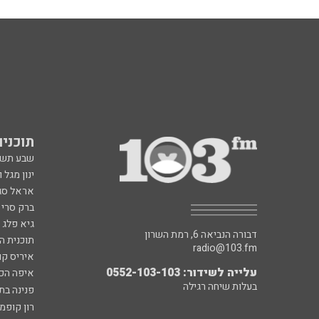
תוכניות fm
שבע תש
ינון מגל 
אראל סג"
ברק סרי 
גיא פלג
דבורה הנביאה 6, רמת השרון
תוכנית ה
radio@103.fm
איריס קו
עלייה לשידור: 0552-103-103
איפה הכ
בעלות שיחה רגילה
פנינה בת
רון קופמ