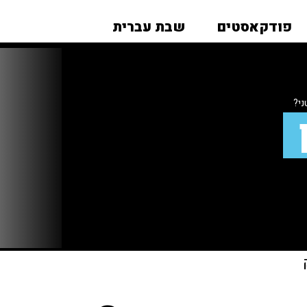
פודקאסטים
שבת עברית
ני?