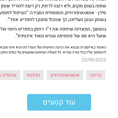
שמנה בשום מקום, ולא רוצה לרזות, רק רוצה להוריד שומן 
סידן - אוסטאופורוזיס, והמומחית הסבירה: "הטיפול לתופ
בשומן הבטן העליונה, כך שהכול מתנקז לתפריט אחד".
בהמשך, המאזינה שיתפה את ד"ר רוזמן בתפריט היומי שלה
שועל היא סוג של פחמימה שהיא מאוד איכותית".
האמור באייטם זה מבטא את הדעה האישית של השדר/ת והוא אינו מובא כ
להסתמך עליו בכל צורה שהיא. כל פעולה ושימוש שנעשים על בסיס התכנ
23/06/2023
בריחה
אוסטאופורוזיס
נפיחות
שיבולת ש
עוד קטעים