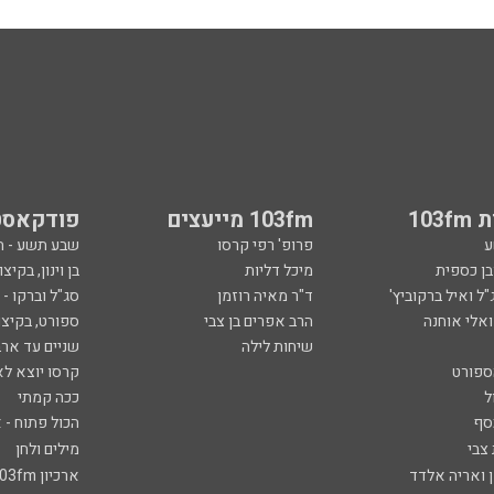
103
103fm מייעצים
פודקאסט
ע
פרופ' רפי קרסו
שבע תשע - 
ובן כספית
מיכל דליות
בן וינון, בקיצו
ל ואיל ברקוביץ'
ד"ר מאיה רוזמן
סג"ל וברקו -
ואלי אוחנה
הרב אפרים בן צבי
ספורט, בקיצו
שיחות לילה
שניים עד ארב
ספורט
קרסו יוצא לא
ל
ככה קמתי
סף
הכול פתוח - א
 צבי
מילים ולחן
ן ואריה אלדד
ארכיון 103fm