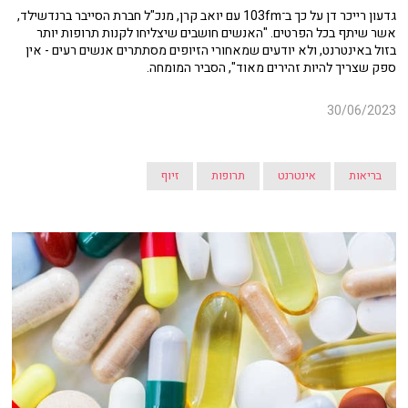
גדעון רייכר דן על כך ב־103fm עם יואב קרן, מנכ"ל חברת הסייבר ברנדשילד,
אשר שיתף בכל הפרטים. "האנשים חושבים שיצליחו לקנות תרופות יותר
בזול באינטרנט, ולא יודעים שמאחורי הזיופים מסתתרים אנשים רעים - אין
ספק שצריך להיות זהירים מאוד", הסביר המומחה.
30/06/2023
בריאות
אינטרנט
תרופות
זיוף