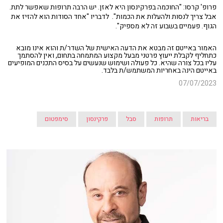
פרופ' קרסו: "החוכמה בפרקינסון היא לאזן. יש הרבה תרופות שאפשר לתת.
אבל צריך לנסות ולהעלות את הכמות". לדבריו "אחד הסודות הוא להזיז את
הגוף. פעמיים בשבוע זה לא מספיק".
האמור באייטם זה מבטא את הדעה האישית של השדר/ת והוא אינו מובא
כתחליף לקבלת ייעוץ פרטני מבעל מקצוע המתמחה בתחום, ואין להסתמך
עליו בכל צורה שהיא. כל פעולה ושימוש שנעשים על בסיס התכנים המופיעים
באייטם הינה באחריות המשתמש/ת בלבד.
07/07/2023
בריאות
תרופות
סבל
פרקינסון
סימפטום