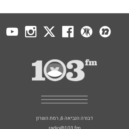
דבורה הנביאה 6, רמת השרון
radio@103.fm