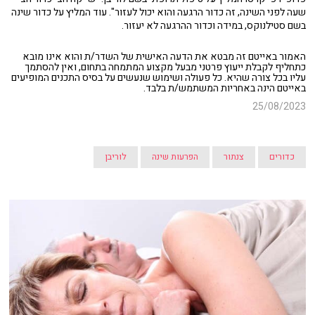
שעה לפני השינה, זה כדור הרגעה והוא יכול לעזור". עוד המליץ על כדור שינה
בשם סטילנוקס, במידה וכדור ההרגעה לא יעזור.
האמור באייטם זה מבטא את הדעה האישית של השדר/ת והוא אינו מובא
כתחליף לקבלת ייעוץ פרטני מבעל מקצוע המתמחה בתחום, ואין להסתמך
עליו בכל צורה שהיא. כל פעולה ושימוש שנעשים על בסיס התכנים המופיעים
באייטם הינה באחריות המשתמש/ת בלבד.
25/08/2023
כדורים
צנתור
הפרעות שינה
לוריבן