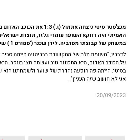
האמיתי היה דווקא השוער עומרי גלזר, תוצרת ישראלי
במשחק של קבוצתו מסרביה. לירן שכנר ('ספורט 1') שיתף בביקורות התקשורת הבריטית.
לדבריו, "תשומת הלב של התקשורת בבריטניה הייתה סביב גל
על הכוכב האדום, היא התכוננה טוב ועשתה חצי בונקר. היא
בסיטי. הייתה פה הופעה נהדרת של שוער ולשמחתנו הוא ש
אני לא חושב שזה העניין".
20/09/2023
מנצ'סטר סיטי
הכוכב האדום בלגרד
עומרי גלז