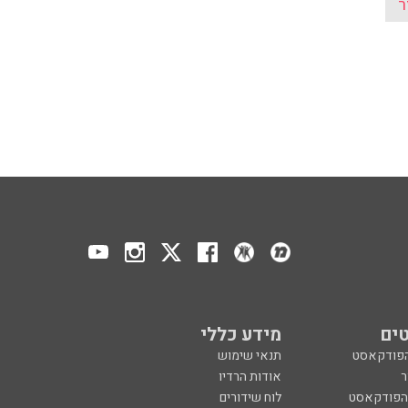
ים
מידע כללי
הפודקאסט
תנאי שימוש
ר
אודות הרדיו
 הפודקאסט
לוח שידורים
ר
מדיניות פרטיות
ע, בקיצור
הצהרת נגישות
כול
הרשמה לניוזלטר
צרו קשר