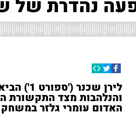
פעה נהדרת של ש
לירן שכנר (
והנלהבות מצד התקשורת הב
האדום עומרי גלזר במשחק 
מנצ'סטר סיטי ניצחה אתמול (ג'