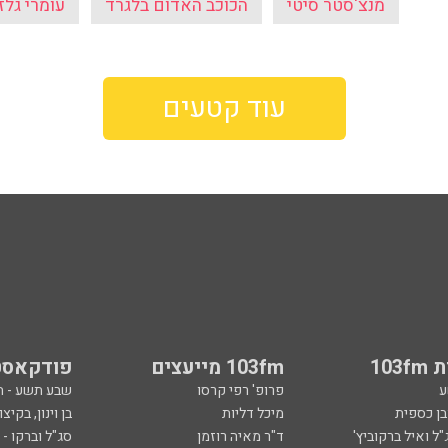
עוד קטעים
103
103fm מייעצים
פודקאסט
ע
פרופ' רפי קרסו
שבע תשע - 
ובן כספית
מיכל דליות
בן וינון, בקיצו
ל ואיל ברקוביץ'
ד"ר מאיה רוזמן
סג"ל וברקו -
ואלי אוחנה
הרב אפרים בן צבי
ספורט, בקיצו
שיחות לילה
שניים עד ארב
ספורט
קרסו יוצא לא
ל
ככה קמתי