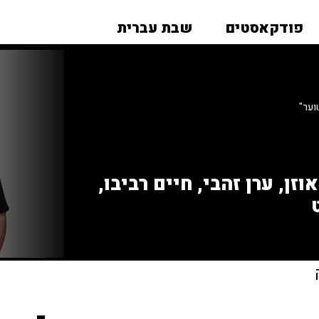
פודקאסטים
שבת עברית
וער"
זן, ערן זהבי, חיים רביבו,