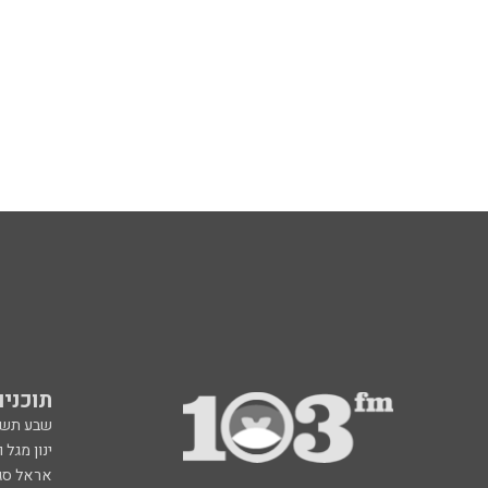
תוכניות fm
שבע תש
ינון מגל 
אראל סג"
ברק סרי 
גיא פלג
דבורה הנביאה 6, רמת השרון
תוכנית ה
radio@103.fm
איריס קו