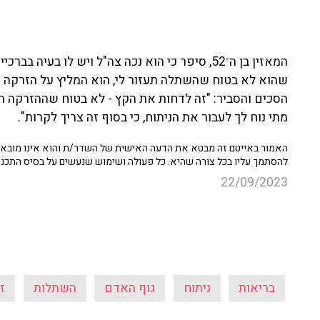
המאזין בן ה־52, סיפר כי הוא נכה צה"ל ויש לו בע
שהוא לא בטוח שהשתלה תעזור לי, הוא המליץ על הזרקה של
הסכים והסביר: "זה לדחות את הקץ - לא בטוח שההזרקה תח
מתי נוח לך לעבור את הניתוח, כי בסוף זה צריך לקרות".
האמור באייטם זה מבטא את הדעה האישית של השדר/ת והוא אינו מובא כ
להסתמך עליו בכל צורה שהיא. כל פעולה ושימוש שנעשים על בסיס התכנ
22/09/2023
בריאות
ניתוח
גוף האדם
השתלות
ז