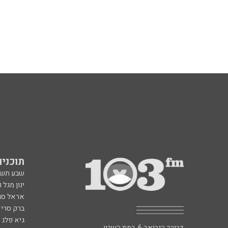
תוכניות fm
שבע תש
ינון מגל 
אראל סג"
ברק סרי 
גיא פלג
דבורה הנביאה 6, רמת השרון