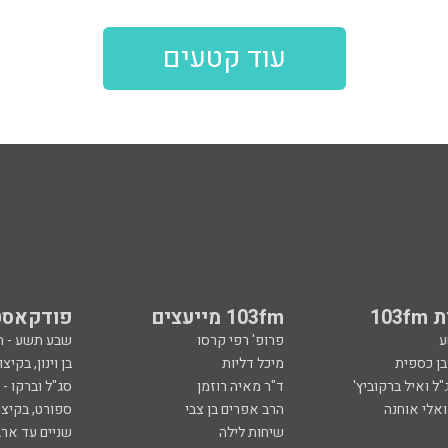
עוד קטעים
103
103fm מייעצים
פודקאסט
ע
פרופ' רפי קרסו
שבע תשע - 
ובן כספית
מיכל דליות
בן וינון, בקיצו
ל ואיל ברקוביץ'
ד"ר מאיה רוזמן
סג"ל וברקו -
ואלי אוחנה
הרב אפרים בן צבי
ספורט, בקיצו
שיחות לילה
שניים עד ארב