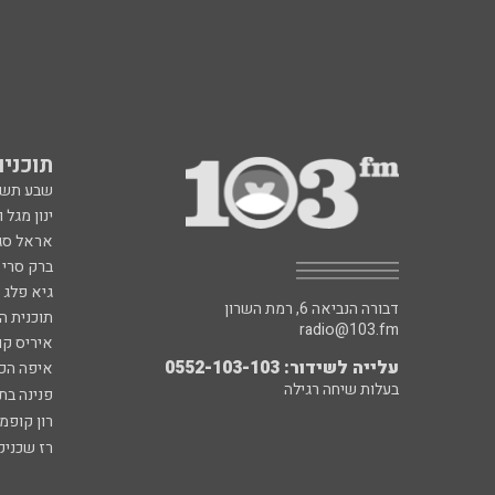
תוכניות fm
שבע תש
ינון מגל 
אראל סג"
ברק סרי 
גיא פלג
דבורה הנביאה 6, רמת השרון
תוכנית ה
radio@103.fm
איריס קו
עלייה לשידור: 0552-103-103
איפה הכ
בעלות שיחה רגילה
פנינה בת
רון קופמ
רז שכניק