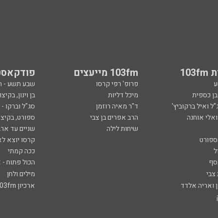
103
103fm מייעצים
פודקאסט
ע
פרופ' רפי קרסו
שבע תשע - 
ובן כספית
מיכל דליות
בן וינון, בקיצו
ל ואיל ברקוביץ'
ד"ר מאיה רוזמן
סג"ל וברקו -
ואלי אוחנה
הרב אפרים בן צבי
ספורט, בקיצו
שיחות לילה
שניים עד ארב
ספורט
קרסו יוצא לא
ל
ככה קמתי
סף
הכול פתוח - א
 צבי
מילים ולחן
ן ואריה אלדד
ארכיון 103fm