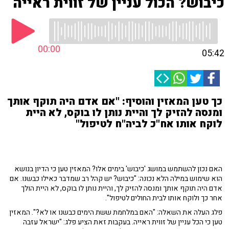
כיבוש? הכול עניין של זווית ראייה
00:00
05:42
כך טען המאזין והוסיף: "אם אדם היה תוקף אותך
ומנסה להזיק לך והיית נותן לו בוקס, לא היית
לוקח אותו אח"כ לביה"ח לטיפול"
האם נכון להשתמש במושג 'כיבוש' בימים אלו? המאזין טען כי הדיון בנושא
הוא שימוש במילה הלא נכונה: "כיבוש? יש קהל רב שמדבר כאילו כבשנו. אם
אדם היה תוקף אותך ומנסה להזיק לך, והיית נותן לו בוקס, לא היית הולך
אחר כך ולוקח אותו לבית החולים לטיפול".
פלג העלה את השאלה: "האם במלחמת ששת הימים כבשנו או לא?". המאזין
טען כי הכל עניין של זווית ראייה. בעקבות זאת הציע פלג: "ישראל עזבה