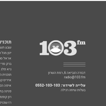
תוכניות fm
שבע תש
ינון מגל 
אראל סג"
ברק סרי 
גיא פלג
דבורה הנביאה 6, רמת השרון
תוכנית ה
radio@103.fm
איריס קו
עלייה לשידור: 0552-103-103
איפה הכ
בעלות שיחה רגילה
פנינה בת
רון קופמ
רז שכניק