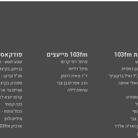
103
103fm מייעצים
פודקאסט
ע
פרופ' רפי קרסו
שבע תשע - 
ובן כספית
מיכל דליות
בן וינון, בקיצו
ל ואיל ברקוביץ'
ד"ר מאיה רוזמן
סג"ל וברקו -
ואלי אוחנה
הרב אפרים בן צבי
ספורט, בקיצו
שיחות לילה
שניים עד ארב
ספורט
קרסו יוצא לא
ל
ככה קמתי
סף
הכול פתוח - א
 צבי
מילים ולחן
ן ואריה אלדד
ארכיון 103fm