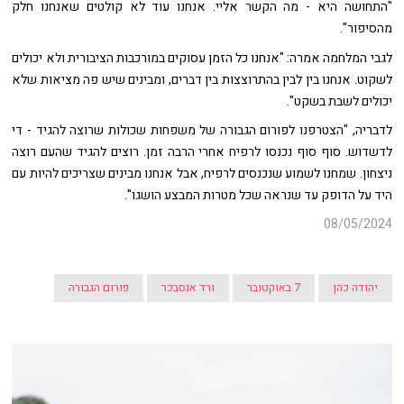
"התחושה היא - מה הקשר אליי. אנחנו עוד לא קולטים שאנחנו חלק
מהסיפור".
לגבי המלחמה אמרה: "אנחנו כל הזמן עסוקים במורכבות הציבורית ולא יכולים
לשקוט. אנחנו בין לבין בהתרוצצות בין דברים, ומבינים שיש פה מציאות שלא
יכולים לשבת בשקט".
לדבריה, "הצטרפנו לפורום הגבורה של משפחות שכולות שרוצה להגיד - די
לדשדוש. סוף סוף נכנסו לרפיח אחרי הרבה זמן. רוצים להגיד שהעם רוצה
ניצחון. שמחנו לשמוע שנכנסים לרפיח, אבל אנחנו מבינים שצריכים להיות עם
היד על הדופק עד שנראה שכל מטרות המבצע הושגו".
08/05/2024
יהודה כהן
7 באוקטובר
ורד אנסבכר
פורום הגבורה