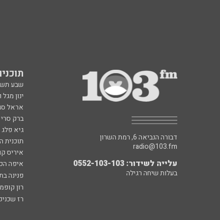
תוכניות fm
שבע תש
ינון מגל 
אראל סג"
ברק סרי 
גיא פלג
דבורה הנביאה 6, רמת השרון
תוכנית ה
radio@103.fm
איריס קו
עלייה לשידור: 0552-103-103
איפה הכ
בעלות שיחה רגילה
פנינה בת
רון קופמ
רז שכניק