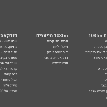
103
103fm מייעצים
פודקאסט
ע
פרופ' רפי קרסו
שבע תשע - 
ובן כספית
מיכל דליות
בן וינון, בקיצו
ל ואיל ברקוביץ'
ד"ר מאיה רוזמן
סג"ל וברקו -
ואלי אוחנה
הרב אפרים בן צבי
ספורט, בקיצו
שיחות לילה
שניים עד ארב
ספורט
קרסו יוצא לא
ל
ככה קמתי
סף
הכול פתוח - א
 צבי
מילים ולחן
ן ואריה אלדד
ארכיון 103fm