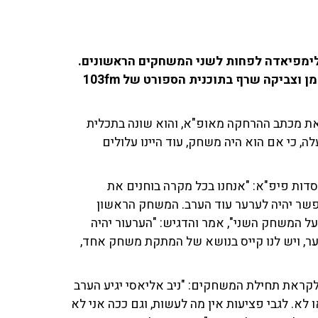
לימפיאדה לפחות לשני המשחקים הראשונים.
שינו זוארץ, יו"ר ההתאחדות לכדורגל שוחח עם רון קופמן וצביקה שרף בתוכנית הספורט של 103fm
ו את מכתב ההרחקה מאופ"א, והוא שונה בתכלית
 כי אם הוא היה משחק, עוד היינו עלולים
דות פיפ"א: "אנחנו בכל מקרה בוחנים את
פשר יהיה לערער עוד הערב. המשחק הראשון
 על המשחק השני", אמר והדגיש: "הערעור יהיה
ר, ויש לנו קייס בנושא של המתקת משחק אחד,
ראת תחילת המשחקים: "ניב אליאסי יגיע הערב
לא. לגבי פציעות אין מה לעשות, וגם ככה אני לא