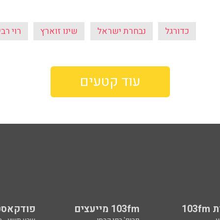
כדורגל
נבחרת ישראל
שינו זוארץ
רוי רבי
עוד קטעים
103
103fm מייעצים
פודקאסט