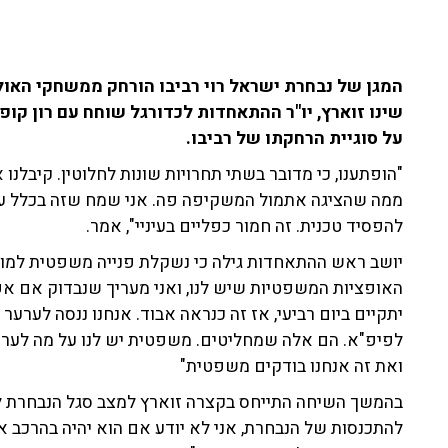
המגן של נבחרת ישראל רוי רביבו הורחק ממשחקי האו
על סוגיית הרחקתו של רביבו.
"הופתענו, כי מדובר בשתי תחרויות שונות לחלוטין. קיבלנ
ממה שהציגה אתמול המשקיפה פה. אני שמח שזה בכלל עלה,
להפסיד טכנית. זה חמור כפליים בעיניי", אמר.
יושב ראש ההתאחדות גילה כי נשקלת פנייה משפטית למוס
האופציות המשפטיות שיש לנו, ואני מעריך שנבדוק אם א
יתקיים ביום רביעי, אז זה כנראה אבוד. אנחנו ננסה לערער
לפיפ"א. הם אלה שמחליטים. משפטית יש לנו על מה לערע
ואת זה אנחנו בודקים משפטית"
בהמשך השיחה התייחס בקצרה זוארץ למצב סגל הנבחרת לק
להתכנסות של הנבחרת, אני לא יודע אם הוא יהיה בהרכב או 