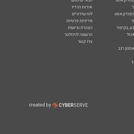
הפודקאסט
תנאי שימוש
ר
אודות הרדיו
 הפודקאסט
לוח שידורים
ר
מדיניות פרטיות
ע, בקיצור
הצהרת נגישות
כול
הרשמה לניוזלטר
צרו קשר
מנון רגב
created by
CYBER
SERVE