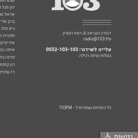
שבע תש
ינון מגל 
אראל סג"
ברק סרי 
גיא פלג
דבורה הנביאה 6, רמת השרון
תוכנית ה
radio@103.fm
איריס קו
עלייה לשידור: 0552-103-103
איפה הכ
בעלות שיחה רגילה
פנינה בת
רון קופמ
רז שכניק
כל הזכויות שמורות ל - 103FM
נגישות