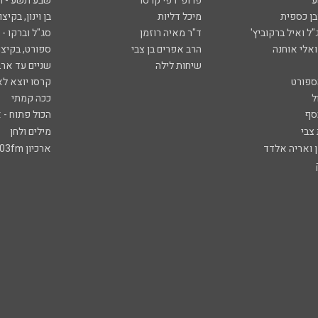
ע
פרופ' רפי קרסו
שבע תשע - 
ובן כספית
מיכל דליות
בן וינון, בקיצו
ל ואיל ברקוביץ'
ד"ר מאיה רוזמן
סג"ל וברקו -
ואלי אוחנה
הרב אפרים בן צבי
ספורט, בקיצו
שיחות לילה
שניים עד ארב
ספורט
קרסו יוצא לא
ל
ככה קמתי
סף
הכול פתוח - א
 צבי
מילים ולחן
ן ואריה אלדד
ארכיון 103fm