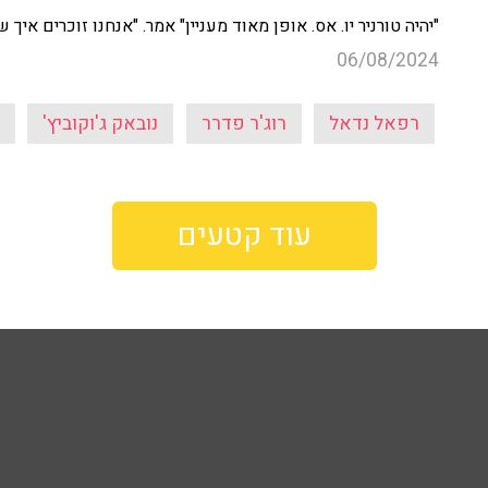
"יהיה טורניר יו. אס. אופן
מאוד מעניין" אמר. "אנחנו זוכרים איך ש
06/08/2024
רפאל נדאל
רוג'ר פדרר
נובאק ג'וקוביץ'
עוד קטעים