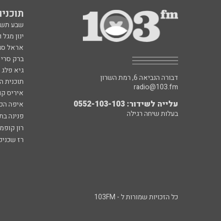
תוכניות fm
שבע תש
ינון מגל 
אראל סג"
ברק סרי 
גיא פלג
דבורה הנביאה 6, רמת השרון
תוכנית ה
radio@103.fm
איריס קו
עלייה לשידור: 0552-103-103
איפה הכ
בעלות שיחה רגילה
פנינה בת
רון קופמ
רז שכניק
כל הזכויות שמורות ל - 103FM