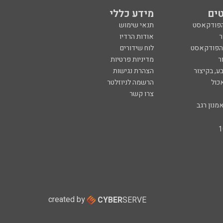
ים
מידע כללי
הפודקאסט
תנאי שימוש
ר
אודות הרדיו
 הפודקאסט
לוח שידורים
ר
מדיניות פרטיות
ע, בקיצור
הצהרת נגישות
כול
הרשמה לניוזלטר
צרו קשר
מנון רגב
created by
CYBER
SERVE