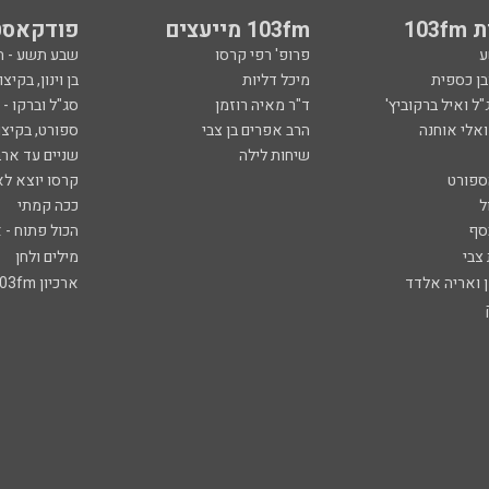
103
103fm מייעצים
פודקאסט
ע
פרופ' רפי קרסו
שבע תשע - 
ובן כספית
מיכל דליות
בן וינון, בקיצו
ל ואיל ברקוביץ'
ד"ר מאיה רוזמן
סג"ל וברקו -
ואלי אוחנה
הרב אפרים בן צבי
ספורט, בקיצו
שיחות לילה
שניים עד ארב
ספורט
קרסו יוצא לא
ל
ככה קמתי
סף
הכול פתוח - א
 צבי
מילים ולחן
ן ואריה אלדד
ארכיון 103fm