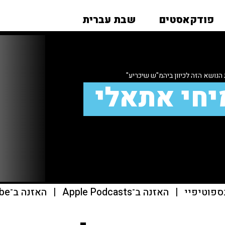
פודקאסטים
שבת עברית
הנושא הזה לכיוון ביהמ"ש שיכריע"
יחי אתאלי
ספוטיפיי
|
האזנה ב־Apple Podcasts
|
האזנה ב־youtube