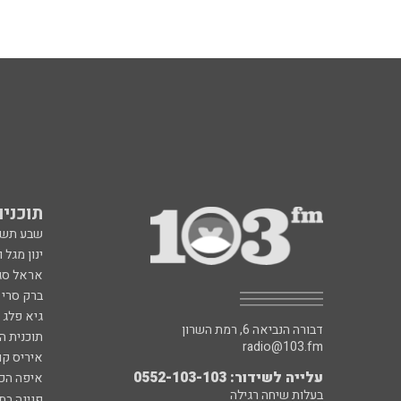
תוכניות fm
שבע תש
ינון מגל 
אראל סג"
ברק סרי 
גיא פלג
דבורה הנביאה 6, רמת השרון
תוכנית ה
radio@103.fm
איריס קו
עלייה לשידור: 0552-103-103
איפה הכ
בעלות שיחה רגילה
פנינה בת