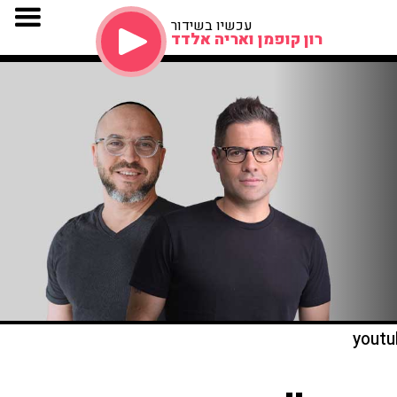
עכשיו בשידור
רון קופמן ואריה אלדד