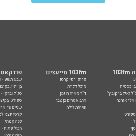
103
103fm מייעצים
פודקאסט
ע
פרופ' רפי קרסו
שבע תשע - 
ובן כספית
מיכל דליות
בן וינון, בקיצו
ל ואיל ברקוביץ'
ד"ר מאיה רוזמן
סג"ל וברקו -
ואלי אוחנה
הרב אפרים בן צבי
ספורט, בקיצו
שיחות לילה
שניים עד ארב
ספורט
קרסו יוצא לא
ל
ככה קמתי
סף
הכול פתוח - א
 צבי
מילים ולחן