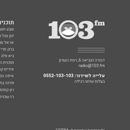
תוכניות fm
שבע תש
ינון מגל 
אראל סג"
ברק סרי 
גיא פלג
דבורה הנביאה 6, רמת השרון
תוכנית ה
radio@103.fm
איריס קו
עלייה לשידור: 0552-103-103
איפה הכ
בעלות שיחה רגילה
פנינה בת
רון קופמ
רז שכניק