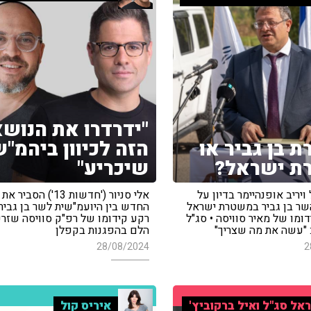
"ידרדרו את הנוש
 בן גביר או
הזה לכיוון ביהמ"
ת ישראל?
שיכריע"
ויריב אופנהיימר בדיון על
אלי סניור ('חדשות 13') הס
שר בן גביר במשטרת ישראל
החדש בין היועמ"שית לשר בן גביר
ומו של מאיר סוויסה • סג"ל
רקע קידומו של רפ"ק סוויסה שזרק 
: "עשה את מה שצריך"
הלם בהפגנות בקפלן
28/08/2024
2
אל סג"ל ואיל ברקוביץ'
איריס קול