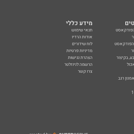
ים
מידע כללי
הפודקאסט
תנאי שימוש
ר
אודות הרדיו
 הפודקאסט
לוח שידורים
ר
מדיניות פרטיות
ע, בקיצור
הצהרת נגישות
כול
הרשמה לניוזלטר
צרו קשר
מנון רגב