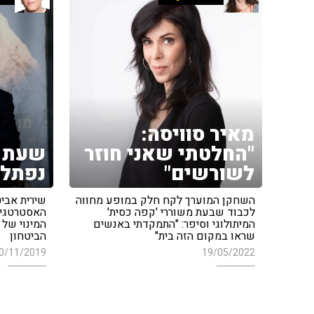
מאיר סוויסה:
"החלטתי שאני חוזר
שעת 
לשורשים"
נפתלי
השחקן המוערך לקח חלק במופע מחווה
שירית אביט
לכבוד שבעת משוררי 'קפה כסית'
האסטרטגיה
המיתולוגי וסיפר: "התמקדתי באנשים
המינוי של
שראו במקום הזה בית"
הביטחון
0/11/2019
19/05/2022