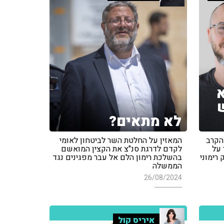
א
ש
לא מתאים?
ביר את הקרב
המאזין על החלטת השר לביטחון לאומי
 על
לקדם לדרגת סנ"צ את הקצין המואשם
רימוני
בהשלכת רימון הלם אל עבר מפגינים נגד
הממשלה
26/08/2024
איריס קול