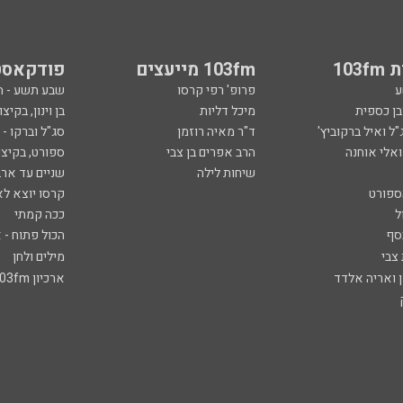
103
103fm מייעצים
פודקאסט
ע
פרופ' רפי קרסו
שבע תשע - 
ובן כספית
מיכל דליות
בן וינון, בקיצו
ל ואיל ברקוביץ'
ד"ר מאיה רוזמן
סג"ל וברקו -
ואלי אוחנה
הרב אפרים בן צבי
ספורט, בקיצו
שיחות לילה
שניים עד ארב
ספורט
קרסו יוצא לא
ל
ככה קמתי
סף
הכול פתוח - א
 צבי
מילים ולחן
ן ואריה אלדד
ארכיון 103fm