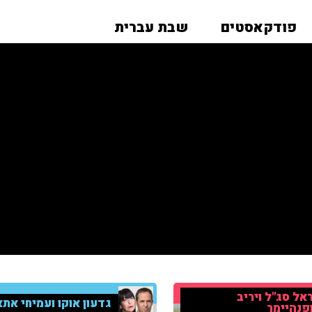
פודקאסטים
שבת עברית
אל סג"ל ויריב
גדעון אוקו ועמיחי אתא
פנהיימר