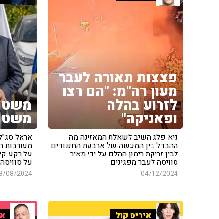
פצצות תאורה לעבר
מעון רה"מ: "הם רצו
לזרוע בהלה
משטרת
ופאניקה"
משטר
גיא פלג השיב לשאלת המאזינה מה
אראל סג"ל 
ההבדל בין המעשה של ארבעת החשודים
מעורבות ה
לבין זריקת רימון ההלם על ידי מאיר
על רקע קיד
סוויסה לעבר מפגינים
על סוויסה
8/08/2024
04/12/2024
איריס קול
אר