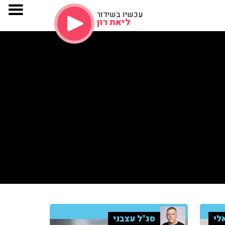
עכשיו בשידור
ליאת רון
לי
סג"ל עצבני