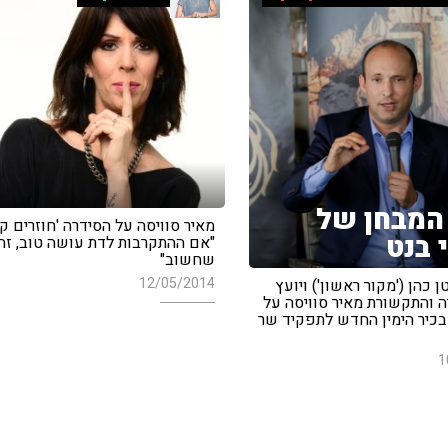
המבחן של
מאיר סוויסה על הסידרה 'חוזרים קד
 בנט
"אם ההתקרבות לדת עושה טוב, זה
שחשוב"
12/05/2014
ן כהן ('מקור ראשון') ויועץ
 והתקשורת מאיר סוויסה על
 בכיר הימין החדש לתפקיד שר
1