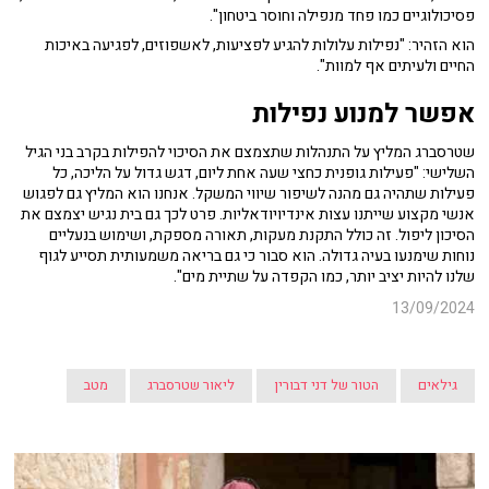
פסיכולוגיים כמו פחד מנפילה וחוסר ביטחון".
הוא הזהיר: "נפילות עלולות להגיע לפציעות, לאשפוזים, לפגיעה באיכות
החיים ולעיתים אף למוות".
אפשר למנוע נפילות
שטרסברג המליץ על התנהלות שתצמצם את הסיכוי להפילות בקרב בני הגיל
השלישי: "פעילות גופנית כחצי שעה אחת ליום, דגש גדול על הליכה, כל
פעילות שתהיה גם מהנה לשיפור שיווי המשקל. אנחנו הוא המליץ גם לפגוש
אנשי מקצוע שייתנו עצות אינדיויודאליות. פרט לכך גם בית נגיש יצמצם את
הסיכון ליפול. זה כולל התקנת מעקות, תאורה מספקת, ושימוש בנעליים
נוחות שימנעו בעיה גדולה. הוא סבור כי גם בריאה משמעותית תסייע לגוף
שלנו להיות יציב יותר, כמו הקפדה על שתיית מים".
13/09/2024
גילאים
הטור של דני דבורין
ליאור שטרסברג
מטב